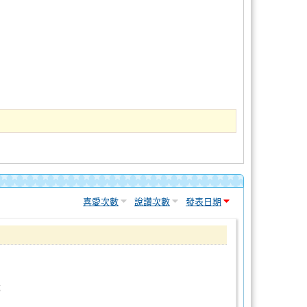
喜愛次數
說讚次數
發表日期
還