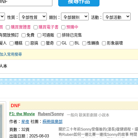
性質：
類別：
活動：
買
購買實體書
購買電子書
預購中
有開放預訂
免費
可通販
排除已完售
擬人
糟糕
惡搞
獵奇
GL
BL
性轉換
形象崩壞
加入常用搜尋
人本
DNF
F1: the Movie
Ruben/Sonny
一般向
歐美影劇類
小說本
作者：
星夜
社團：
極圈俱樂部
頁數：32頁
關於三十年前Sonny受傷後的(漫長)復健過程，
有Ruben如何一邊比賽一邊找Sonny的故事 時間
出版日期：2025-08-03