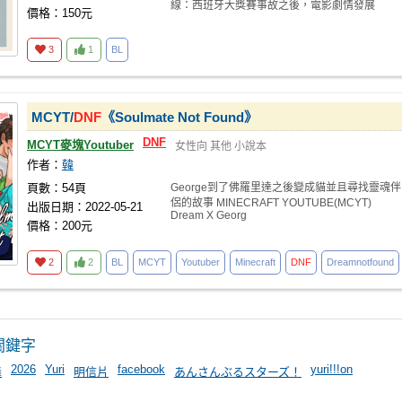
線：西班牙大獎賽事故之後，電影劇情發展
價格：150元
3
1
BL
MCYT/
DNF
《Soulmate Not Found》
DNF
MCYT麥塊Youtuber
女性向
其他
小說本
作者：
韓
頁數：54頁
George到了佛羅里達之後變成貓並且尋找靈魂伴
侶的故事 MINECRAFT YOUTUBE(MCYT)
出版日期：2022-05-21
Dream X Georg
價格：200元
2
2
BL
MCYT
Youtuber
Minecraft
DNF
Dreamnotfound
關鍵字
2026
Yuri
facebook
yuri!!!on
舞
明信片
あんさんぶるスターズ！