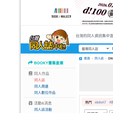
台灣的同人資訊集中
首頁
同人誌
D
BOOKY書集倉庫
同人作品
同人誌
同人周邊
同人數位作品
熱門
idolish7
#
活動&消息
同人誌活動