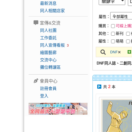
最新消息
同人相關店家
屬性：
宣傳&交流
購買：
可線上購
同人社團
其他：
新刊
工作委託
屬性：
萌萌
同人宣傳看板
3
繪圖藝廊
DNF
交流中心
DNF同人誌、二創同
攤位轉讓區
會員中心
2
共
本
註冊會員
登入