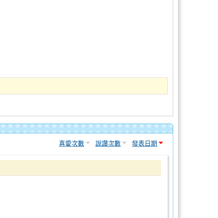
喜愛次數
說讚次數
發表日期