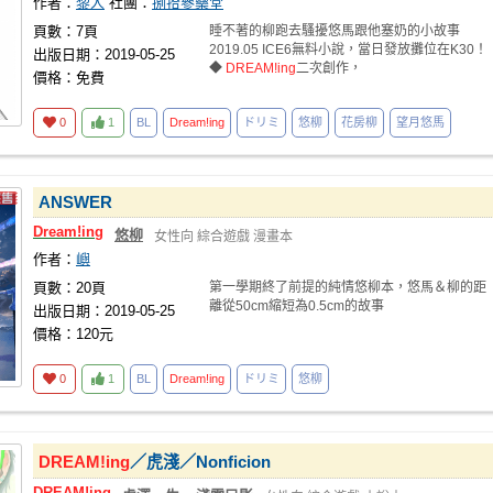
作者：
黎人
社團：
捌拾參藥堂
頁數：7頁
睡不著的柳跑去騷擾悠馬跟他塞奶的小故事
2019.05 ICE6無料小說，當日發放攤位在K30！
出版日期：2019-05-25
◆
DREAM!ing
二次創作，
價格：免費
0
1
BL
Dream!ing
ドリミ
悠柳
花房柳
望月悠馬
ANSWER
Dream!ing
悠柳
女性向
綜合遊戲
漫畫本
作者：
嶼
頁數：20頁
第一學期終了前提的純情悠柳本，悠馬＆柳的距
離從50cm縮短為0.5cm的故事
出版日期：2019-05-25
價格：120元
0
1
BL
Dream!ing
ドリミ
悠柳
DREAM!ing
／虎淺／Nonficion
DREAM!ing