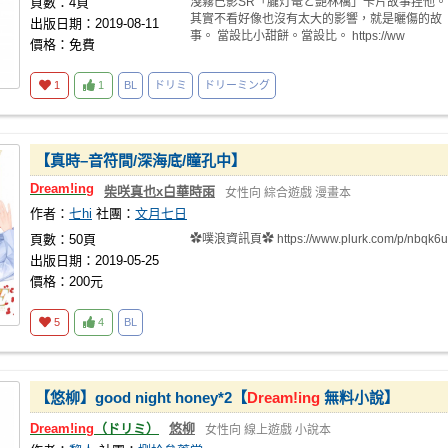
頁數：4頁
淺霧巳影SR「朧灯篭と艷林檎」卡片故事捏他。
其實不看好像也沒有太大的影響，就是曬傷的故
出版日期：2019-08-11
事。 當設比小甜餅。當設比。 https://ww
價格：免費
1
1
BL
ドリミ
ドリーミング
【真時–音符間/深海底/瞳孔中】
Dream!ing
柴咲真也x白華時雨
女性向
綜合遊戲
漫畫本
作者：
七hi
社團：
文月七日
頁數：50頁
✿噗浪資訊頁✿ https://www.plurk.com/p/nbqk6u
出版日期：2019-05-25
價格：200元
5
4
BL
【悠柳】good night honey*2【
Dream!ing
無料小說】
Dream!ing
（ドリミ）
悠柳
女性向
線上遊戲
小說本