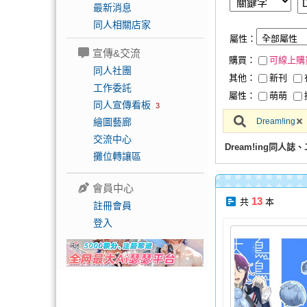
最新消息
同人相關店家
屬性：
宣傳&交流
購買：
可線上購
同人社團
其他：
新刊
工作委託
屬性：
萌萌
同人宣傳看板
3
繪圖藝廊
Dream!ing
交流中心
Dream!ing同人
攤位轉讓區
會員中心
13
共
本
註冊會員
登入