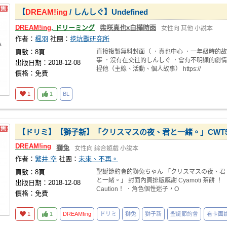
【
DREAM!ing
/ しんしぐ】Undefined
DREAM!ing
, ドリーミング
柴咲真也x白樺時雨
女性向
其他
小說本
作者：
楓羽
社團：
挖坑獸研究所
頁數：8頁
直接複製無料封面（ ．真也中心 ．一年級時的故
事 ．沒有在交往的しんしぐ ．會有不明顯的劇情
出版日期：2018-12-08
捏他（主線、活動、個人故事） https://
價格：免費
1
1
BL
【ドリミ】【獅子新】「クリスマスの夜、君と一緒。」CWT5
DREAM!ing
獅兔
女性向
綜合遊戲
小說本
作者：
繁井 空
社團：
未來、不再。
頁數：8頁
聖誕節約會的獅兔ちゃん 「クリスマスの夜、君
と一緒。」 封面內頁排版感謝 Cyamoti 茶餅 ！
出版日期：2018-12-08
Caution！ ．角色個性迷子，O
價格：免費
1
1
DREAM!ing
ドリミ
獅兔
獅子新
聖誕節約會
看卡面