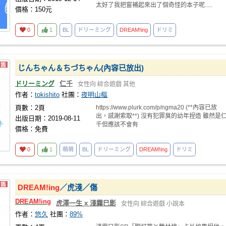
太好了我把窗補起來出了個奇怪的本子呢.....
價格：150元
0
1
BL
ドリーミング
DREAM!ing
ドリミ
じんちゃん＆ちづちゃん(內容已放出)
ドリーミング
仁千
女性向
綜合遊戲
其他
作者：
tokishito
社團：
夜明山樞
頁數：2頁
https://www.plurk.com/p/ngma20 (**內容已放
出，感謝索取**) 沒有犯罪臭的幼年捏造 雖然是
出版日期：2019-08-11
千但應該不會有
價格：免費
0
1
萌萌
BL
ドリーミング
DREAM!ing
ドリミ
DREAM!ing
／虎淺／傷
DREAM!ing
虎澤一生 x 淺霧巳影
女性向
綜合遊戲
小說本
作者：
悠久
社團：
89%