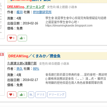
DREAM!ing
, ドリーミング
女性向
線上遊戲
小說本
作者：
楓羽
社團：
挖坑獸研究所
頁數：4頁
學生會 說是學生會中心但寫完有點懷疑這句話總
之還是當作學生會中心吧。
出版日期：2019-02-16
https://dreamingkaede.blogspot.com
價格：免費
0
1
DREAM!ing
／くまみか／撈金魚
久磨凜太朗x淺霧巳影
女性向
綜合遊戲
小說本
作者：
悠久
社團：
89%
頁數：4頁
會長跟巳影的夏日祭典約會......是約會吧，應該吧
() 嚴格來說應該是會長（→←）淺→虎。 雖然沒
出版日期：2019-02-17
有明顯的捏他但是在兩人角色故事都閱畢的情
價格：免費
1
1
BL
ドリミ
ドリーミング