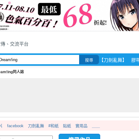
宣傳、交流平台
【刀劍亂舞】
膠
搜尋
eam!ing同人誌
片
facebook
刀劍亂舞
#和紙
貼紙
實用品
＿＿