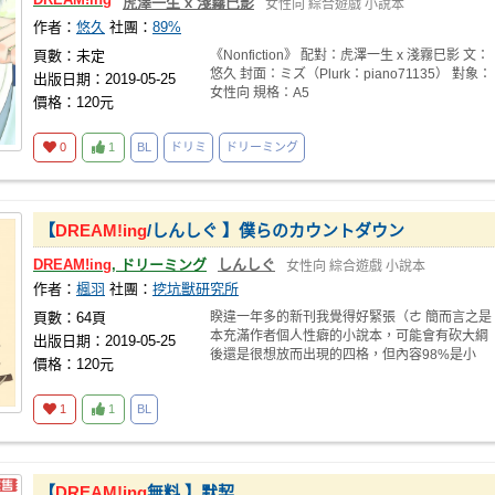
虎澤一生 x 淺霧巳影
女性向
綜合遊戲
小說本
作者：
悠久
社團：
89%
頁數：未定
《Nonfiction》 配對：虎澤一生 x 淺霧巳影 文：
悠久 封面：ミズ（Plurk：piano71135） 對象：
出版日期：2019-05-25
女性向 規格：A5
價格：120元
0
1
BL
ドリミ
ドリーミング
【
DREAM!ing
/しんしぐ 】僕らのカウントダウン
DREAM!ing
, ドリーミング
しんしぐ
女性向
綜合遊戲
小說本
作者：
楓羽
社團：
挖坑獸研究所
頁數：64頁
睽違一年多的新刊我覺得好緊張（ㄜ 簡而言之是
本充滿作者個人性癖的小說本，可能會有砍大綱
出版日期：2019-05-25
後還是很想放而出現的四格，但內容98%是小
價格：120元
說。 書名
1
1
BL
【
DREAM!ing
無料 】默契