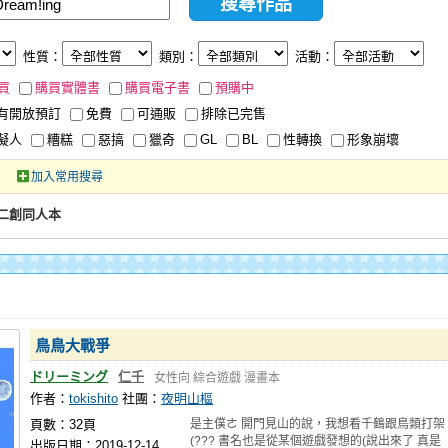
性質：
類別：
活動：
買
購買實體書
購買電子書
預購中
有開放預訂
免費
可通販
排除已完售
擬人
糟糕
惡搞
獵奇
GL
BL
性轉換
形象崩壞
加入常用搜尋
誌、二創同人本
鳥鳥大戰爭
ドリーミング
仁千
女性向
綜合遊戲
漫畫本
作者：
tokishito
社團：
夜明山樞
頁數：32頁
是主僕ㄜ 開門見山的說，我想看千鶴跟鳥類打架
(??? 書名也是從某個遊戲發想的(說出來了 真是
出版日期：2019-12-14