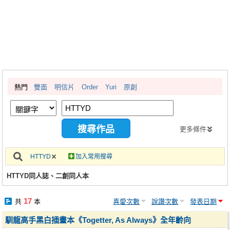
同人社團
工作委託
同人宣傳看板
繪圖藝廊
熱門
雙面
明信片
Order
Yuri
原創
交流中心
攤位轉讓區
會員功能選單
更多條件
會員中心
HTTYD
加入常用搜尋
註冊會員
HTTYD同人誌、二創同人本
登入
17
共
本
喜愛次數
說讚次數
發表日期
馴龍高手黑白插畫本《Togetter, As Always》全年齡向