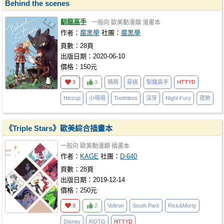
Behind the scenes
馴龍高手
一般向
歐美動漫類
漫畫本
作者：
腐黑學
社團：
腐黑學
頁數：28頁
出版日期：2020-06-10
價格：150元
3
3
萌萌
惡搞
馴龍高手
HTTYD
Hiccup
小嗝嗝
Toothless
沒牙
Night Fury
夜煞
《Triple Stars》歐美綜合插畫本
一般向
歐美動漫類
插畫本
作者：
KAGE
社團：
D-640
頁數：28頁
出版日期：2019-12-14
價格：250元
9
2
Voltron
South Park
Rick&Morty
Disney
ROTG
HTTYD