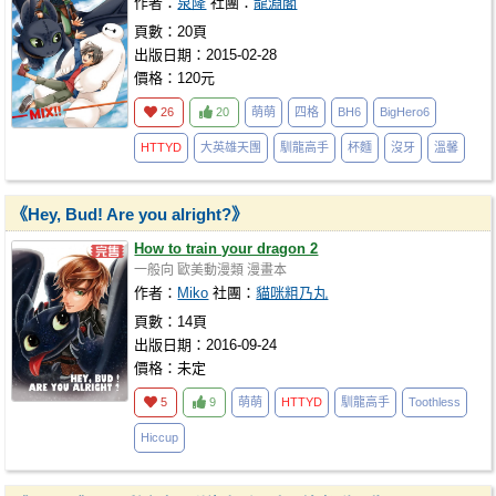
作者：
泉隆
社團：
龍淵閣
頁數：20頁
出版日期：2015-02-28
價格：120元
26
20
萌萌
四格
BH6
BigHero6
HTTYD
大英雄天團
馴龍高手
杯麵
沒牙
溫馨
《Hey, Bud! Are you alright?》
How to train your dragon 2
一般向
歐美動漫類
漫畫本
作者：
Miko
社團：
貓咪粗乃丸
頁數：14頁
出版日期：2016-09-24
價格：未定
5
9
萌萌
HTTYD
馴龍高手
Toothless
Hiccup