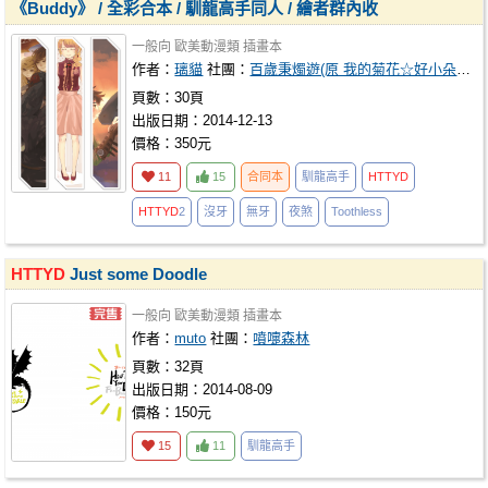
《Buddy》 / 全彩合本 / 馴龍高手同人 / 繪者群內收
一般向
歐美動漫類
插畫本
作者：
璃貓
社團：
百歲秉燭遊(原 我的菊花☆好小朵)
合
頁數：30頁
出版日期：2014-12-13
價格：350元
11
15
合同本
馴龍高手
HTTYD
HTTYD
2
沒牙
無牙
夜煞
Toothless
HTTYD
Just some Doodle
一般向
歐美動漫類
插畫本
作者：
muto
社團：
噴嚏森林
頁數：32頁
出版日期：2014-08-09
價格：150元
15
11
馴龍高手