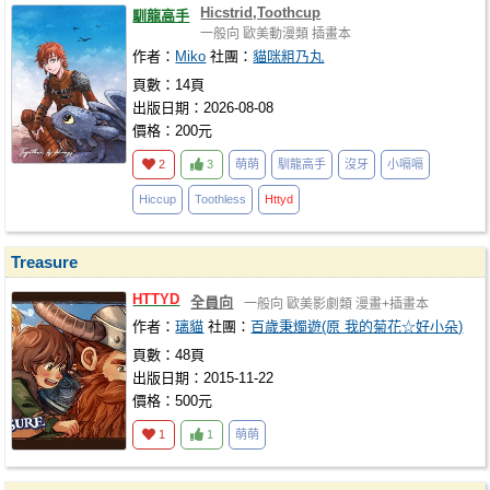
Hicstrid,Toothcup
馴龍高手
一般向
歐美動漫類
插畫本
作者：
Miko
社團：
貓咪粗乃丸
頁數：14頁
出版日期：2026-08-08
價格：200元
2
3
萌萌
馴龍高手
沒牙
小嗝嗝
Hiccup
Toothless
Httyd
Treasure
HTTYD
全員向
一般向
歐美影劇類
漫畫+插畫本
作者：
璃貓
社團：
百歲秉燭遊(原 我的菊花☆好小朵)
頁數：48頁
出版日期：2015-11-22
價格：500元
1
1
萌萌