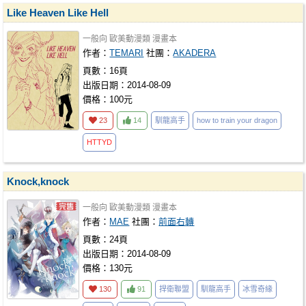
Like Heaven Like Hell
一般向
歐美動漫類
漫畫本
作者：
TEMARI
社團：
AKADERA
頁數：16頁
出版日期：2014-08-09
價格：100元
23
14
馴龍高手
how to train your dragon
HTTYD
Knock,knock
一般向
歐美動漫類
漫畫本
作者：
MAE
社團：
前面右轉
頁數：24頁
出版日期：2014-08-09
價格：130元
130
91
捍衛聯盟
馴龍高手
冰雪奇緣