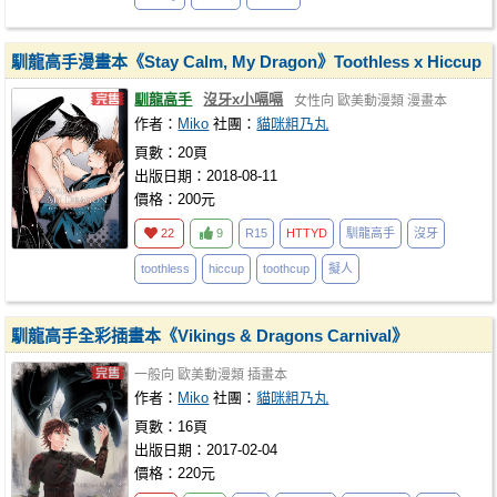
馴龍高手漫畫本《Stay Calm, My Dragon》Toothless x Hiccup
馴龍高手
沒牙x小嗝嗝
女性向
歐美動漫類
漫畫本
作者：
Miko
社團：
貓咪粗乃丸
頁數：20頁
出版日期：2018-08-11
價格：200元
22
9
R15
HTTYD
馴龍高手
沒牙
toothless
hiccup
toothcup
擬人
馴龍高手全彩插畫本《Vikings & Dragons Carnival》
一般向
歐美動漫類
插畫本
作者：
Miko
社團：
貓咪粗乃丸
頁數：16頁
出版日期：2017-02-04
價格：220元