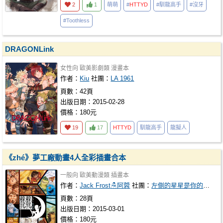
2
1
萌萌
#
HTTYD
#馴龍高手
#沒牙
#Toothless
DRAGONLink
女性向
歐美影劇類
漫畫本
作者：
Kiu
社團：
LA 1961
頁數：42頁
出版日期：2015-02-28
價格：180元
19
17
HTTYD
馴龍高手
龍擬人
《zhé》夢工廠動畫4人全彩插畫合本
一般向
歐美動漫類
插畫本
作者：
Jack Frost☃阿蓉
社團：
左側的星星是你的名字
頁數：28頁
出版日期：2015-03-01
價格：180元