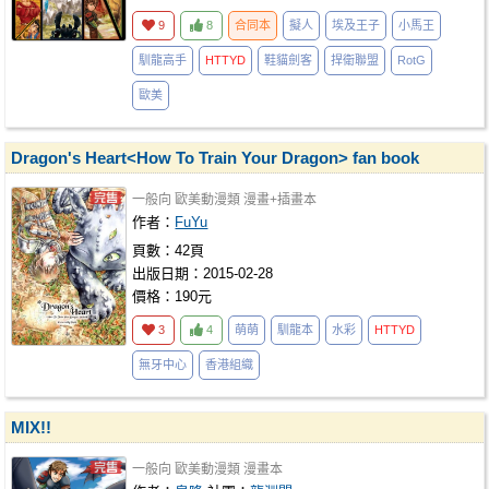
9
8
合同本
擬人
埃及王子
小馬王
馴龍高手
HTTYD
鞋貓劍客
捍衛聯盟
RotG
歐美
Dragon's Heart<How To Train Your Dragon> fan book
一般向
歐美動漫類
漫畫+插畫本
作者：
FuYu
頁數：42頁
出版日期：2015-02-28
價格：190元
3
4
萌萌
馴龍本
水彩
HTTYD
無牙中心
香港組織
MIX!!
一般向
歐美動漫類
漫畫本