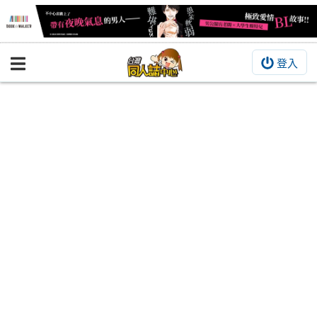
登入
BOOKY書集倉庫
同人作品
同人誌
同人周邊
同人數位作品
活動&消息
同人誌活動
最新消息
同人相關店家
宣傳&交流