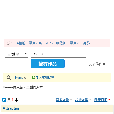
同人社團
工作委託
同人宣傳看板
繪圖藝廊
熱門
#和紙
壓克力吊
2026
明信片
壓克力
吊飾
交流中心
攤位轉讓區
會員功能選單
更多條件
會員中心
Ikuma
加入常用搜尋
註冊會員
Ikuma同人誌、二創同人本
登入
1
共
本
喜愛次數
說讚次數
發表日期
Attraction