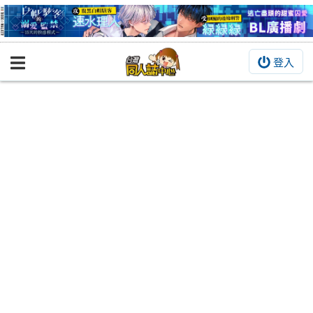
登入
BOOKY書集倉庫
同人作品
同人誌
同人周邊
同人數位作品
活動&消息
同人誌活動
最新消息
同人相關店家
宣傳&交流