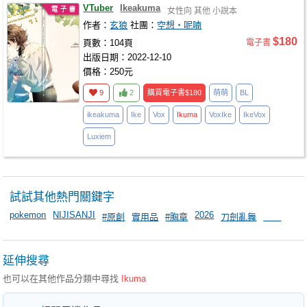
VTuber
Ikeakuma
女性向
其他
小說本
作者：
玄狼
社團：
空想‧呢喃
$180
頁數：104頁
電子書
出版日期：2022-12-10
價格：250元
9
2
購買電子書
$180
萌萌
BL
ikeakuma
Ike
Vox
Ikuma
VoxIke
IkeVox
Luxiem
試試其他熱門關鍵字
pokemon
NIJISANJI
2026
#原創
實用品
#胸章
刀劍亂舞
＿＿
延伸搜尋
也可以在其他作品分類中尋找
Ikuma