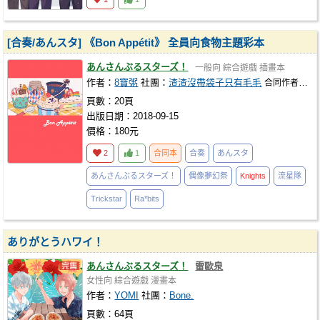
[合奏/あんスタ] 《Bon Appétit》 全員向食物主題彩本
あんさんぶるスターズ！
一般向
綜合遊戲
插畫本
作者：
8寶粥
社團：
渣渣沒帶袋子只有毛毛
合同作者：
蛙
頁數：20頁
出版日期：2018-09-15
價格：180元
2
1
合同本
合奏
あんスタ
あんさんぶるスターズ！
偶像夢幻祭
Knights
流星隊
Trickstar
Ra*bits
ありがとうハワイ！
あんさんぶるスターズ！
雷歐泉
女性向
綜合遊戲
漫畫本
作者：
YOMI
社團：
Bone.
頁數：64頁