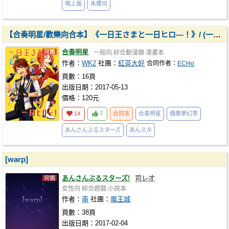
鳴上嵐
朱櫻司
【合奏明星/歡樂向合本】《一日王さまと一日ヒロ―！》/ (一日國王與一日英雄)
合奏明星
一般向
綜合動漫類
漫畫本
作者：
WK2
社團：
紅茶大好
合同作者：
ECHo
頁數：16頁
出版日期：2017-05-13
價格：120元
14
7
合同本
合奏明星
偶像夢幻季
あんさんぶるスターズ
あんスタ
[warp]
あんさんぶるスターズ!
司レオ
女性向
綜合遊戲
小說本
作者：
南
社團：
魔王城
頁數：38頁
出版日期：2017-02-04