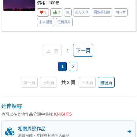
價格：100元
5
3
BL
あんスタ
偶像夢幻祭
司レオ
未來捏造
低糖風味
下一頁
上一頁
1
1
2
共 2 頁
第一頁
上10頁
下10頁
最後頁
延伸搜尋
也可以在其他作品分類中尋找
KNIGHTS
相關周邊作品
瀏覽吊飾、立牌與其他同人商品