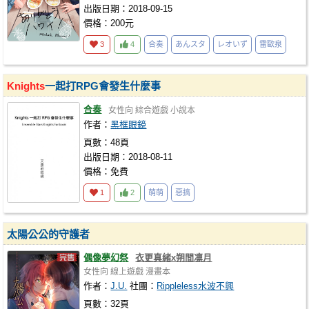
出版日期：2018-09-15
價格：200元
3
4
合奏
あんスタ
レオいず
雷歐泉
Knights
一起打RPG會發生什麼事
合奏
女性向
綜合遊戲
小說本
作者：
黑框眼鏡
頁數：48頁
出版日期：2018-08-11
價格：免費
1
2
萌萌
惡搞
太陽公公的守護者
偶像夢幻祭
衣更真緒x朔間凛月
女性向
線上遊戲
漫畫本
作者：
J.U.
社團：
Rippleless水波不興
頁數：32頁