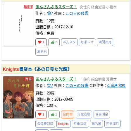
あんさんぶるスターズ！
女性向
綜合遊戲
小說本
作者：
/影/
社團：
この日の残響
頁數：12頁
出版日期：2017-12-10
價格：免費
1
2
あんスタ
月永レオ
朔間凜月
瀨名泉
Knights
畢業本《あの日見た光輝》
あんさんぶるスターズ！
一般向
綜合遊戲
漫畫本
作者：
/影/
社團：
この日の残響
合同作者：
亞廣堵
穠穠
頁數：20頁
出版日期：2017-08-05
價格：100元
1
1
合同本
形象崩壞
合奏明星
偶像夢幻祭
Knights
月永雷歐
瀨名泉
朔間凜月