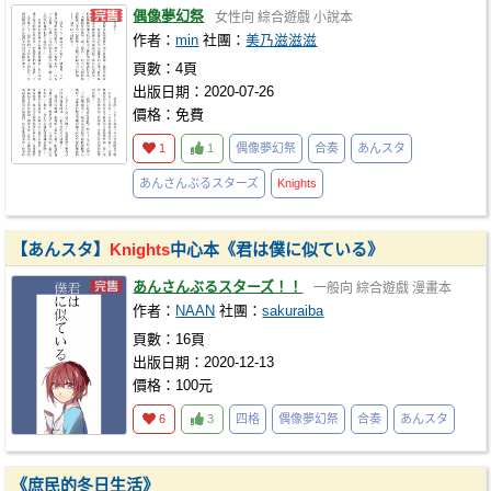
偶像夢幻祭
女性向
綜合遊戲
小說本
作者：
min
社團：
美乃滋滋滋
頁數：4頁
出版日期：2020-07-26
價格：免費
1
1
偶像夢幻祭
合奏
あんスタ
あんさんぶるスターズ
Knights
【あんスタ】
Knights
中心本《君は僕に似ている》
あんさんぶるスターズ！！
一般向
綜合遊戲
漫畫本
作者：
NAAN
社團：
sakuraiba
頁數：16頁
出版日期：2020-12-13
價格：100元
6
3
四格
偶像夢幻祭
合奏
あんスタ
《庶民的冬日生活》