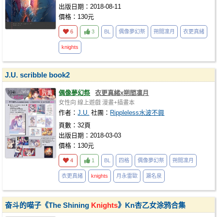
出版日期：2018-08-11
價格：130元
6
3
BL
偶像夢幻祭
朔間凜月
衣更真緒
knights
J.U. scribble book2
偶像夢幻祭
衣更真緒x朔間凛月
女性向
線上遊戲
漫畫+插畫本
作者：
J.U.
社團：
Rippleless水波不興
頁數：32頁
出版日期：2018-03-03
價格：130元
4
1
BL
四格
偶像夢幻祭
朔間凜月
衣更真緒
knights
月永雷歐
瀨名泉
奋斗的喵子《The Shining
Knights
》Kn杏乙女涂鸦合集