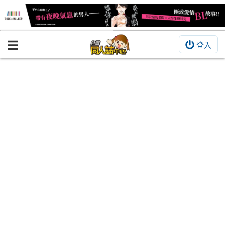
登入
BOOKY書集倉庫
同人作品
同人誌
同人周邊
同人數位作品
活動&消息
同人誌活動
最新消息
同人相關店家
宣傳&交流