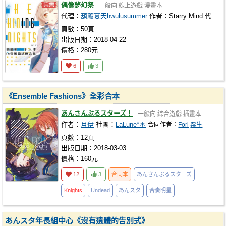
偶像夢幻祭
一般向
線上遊戲
漫畫本
代理：
葫蘆夏天hwulusummer
作者：
Starry Mind
代理社團：
頁數：50頁
出版日期：2018-04-22
價格：280元
6
3
《Ensemble Fashions》全彩合本
あんさんぶるスターズ！
一般向
綜合遊戲
插畫本
作者：
月伊
社團：
LaLune*＊
合同作者：
Fori
粟生
頁數：12頁
出版日期：2018-03-03
價格：160元
12
3
合同本
あんさんぶるスターズ
Knights
Undead
あんスタ
合奏明星
あんスタ年長組中心《沒有遺體的告別式》