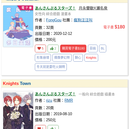
あんさんぶるスターズ！
月永雷歐X瀨名泉
女性向
綜合遊戲
漫畫本
作者：
FongGou
社團：
瘋狗汪汪叫
$180
頁數：32頁
電子書
出版日期：2020-12-12
價格：200元
5
2
購買電子書
$180
惡搞
BL
形象崩壞
偶像夢幻祭
獅心
Knights
冬天就是要吃火鍋啊
Knights
Town
あんさんぶるスターズ！
一般向
綜合遊戲
插畫本
作者：
rizu
社團：
RMR
頁數：20頁
出版日期：2019-08-10
價格：250元
1
1