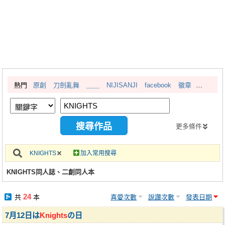
同人社團
工作委託
同人宣傳看板
繪圖藝廊
熱門
原創
刀劍亂舞
＿＿
NIJISANJI
facebook
徽章
交流中心
攤位轉讓區
會員功能選單
更多條件
會員中心
KNIGHTS
加入常用搜尋
註冊會員
KNIGHTS同人誌、二創同人本
登入
24
共
本
喜愛次數
說讚次數
發表日期
7月12日は
Knights
の日