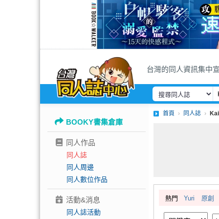
台灣的同人資訊集中
首頁
同人誌
Ka
BOOKY書集倉庫
同人作品
同人誌
同人周邊
同人數位作品
熱門
Yuri
原創
活動&消息
同人誌活動