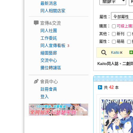
最新消息
同人相關店家
屬性：
宣傳&交流
購買：
可線上購
同人社團
其他：
新刊
工作委託
屬性：
萌萌
同人宣傳看板
3
繪圖藝廊
Kaito
交流中心
Kaito同人誌、二創
攤位轉讓區
會員中心
42
共
本
註冊會員
登入