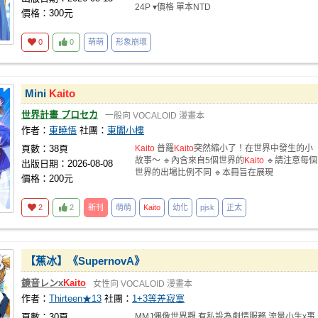
24P ▾價格 單本NTD
價格：300元
0
0
萌萌
形象崩壞
Mini
Kaito
世界計畫 プロセカ
一般向
VOCALOID
漫畫本
作者：
東曉悟
社團：
東閣小樓
頁數：38頁
Kaito
普羅
Kaito
突然縮小了！在世界中發生的小
故事～ 🔹內含來自5個世界的
Kaito
🔹請注意每個
出版日期：2026-08-08
世界的出場比例不同 🔹本冊旨在展現
價格：200元
2
2
新刊
萌萌
Kaito
幼化
pjsk
正太
【蕉冰】《SupernovA》
鏡音レンx
Kaito
女性向
VOCALOID
漫畫本
作者：
Thirteen★13
社團：
1+3等差寂寞
頁數：30頁
MMJ偶像世界觀 有私設為劇情服務 流量小生x事