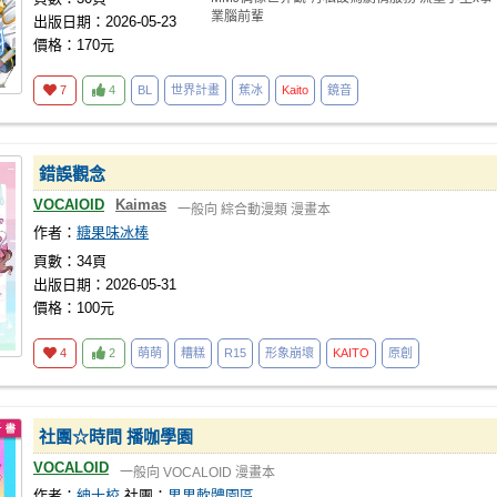
業腦前輩
出版日期：2026-05-23
價格：170元
7
4
BL
世界計畫
蕉冰
Kaito
鏡音
錯誤觀念
VOCAIOID
Kaimas
一般向
綜合動漫類
漫畫本
作者：
糖果味冰棒
頁數：34頁
出版日期：2026-05-31
價格：100元
4
2
萌萌
糟糕
R15
形象崩壞
KAITO
原創
社團☆時間 播咖學園
VOCALOID
一般向
VOCALOID
漫畫本
作者：
紳士校
社團：
男男軟體園區