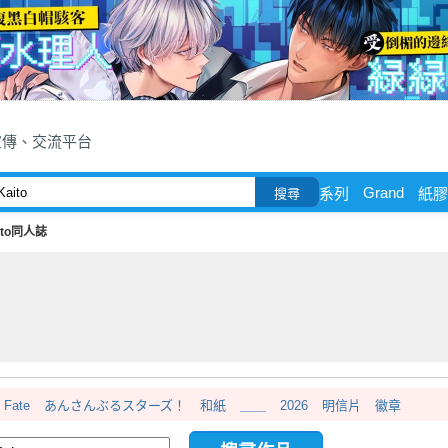
宣傳、交流平台
Grand
系列
紙膠
搜尋
ito同人誌
Fate
あんさんぶるスターズ！
和紙
＿＿
2026
明信片
徽章