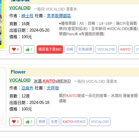
VOCALOID
一般向
VOCALOID
漫畫本
作者：
紳士校
社團：
男男軟體園區
頁數：16頁
▾播咖學園｜A5｜四格｜14~16P｜無CP/全員歡
樂向(會提到茄冰)｜全年齡向 ▾VOCALOID(廣義)
出版日期：2024-05-20
學園Paro本 ▾有露臉的軟體(
價格：100元
4
3
購買電子書
$80
四格
形象崩壞
VOCALOID
KAITO
V
Flower
VOCALOID
冰酒,
KAITO
xMEIKO
一般向
VOCALOID
漫畫本
作者：
亞麻色
社團：
光呼吸
頁數：12頁
關於
KAITO
哭成一朵花的故事，冰酒向 場後會開
通販
出版日期：2024-05-18
價格：100元
3
2
萌萌
冰酒
KAITO
xMEIKO
VOCALOID