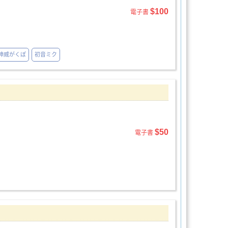
$100
電子書
神威がくぽ
初音ミク
$50
電子書