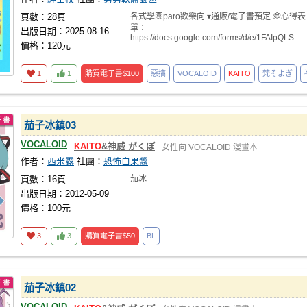
頁數：28頁
各式學園paro歡樂向 ▾通販/電子書預定 💭心得表
單：
出版日期：2025-08-16
https://docs.google.com/forms/d/e/1FAIpQLS
價格：120元
1
1
購買電子書
$100
惡搞
VOCALOID
KAITO
梵そよぎ
茄子冰鎮03
VOCALOID
KAITO
&神威 がくぽ
女性向
VOCALOID
漫畫本
作者：
西米露
社團：
恐怖白果醬
頁數：16頁
茄冰
出版日期：2012-05-09
價格：100元
3
3
購買電子書
$50
BL
茄子冰鎮02
VOCALOID