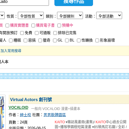
性質：
類別：
活動：
買
購買實體書
購買電子書
預購中
有開放預訂
免費
可通販
排除已完售
擬人
糟糕
惡搞
獵奇
GL
BL
性轉換
形象崩壞
加入常用搜尋
同人本
Virtual Actors 創刊號
VOCALOID
一般向
VOCALOID
漫畫+插畫本
作者：
紳士校
社團：
男男軟體園區
頁數：24頁
KAITO
▾雜誌風畫冊(畫集)/
KAITO
中心過去公開
圖+播咖學園極短篇漫畫 ▾B5騎馬釘右翻 / 全彩 /
出版日期：2026-08-15