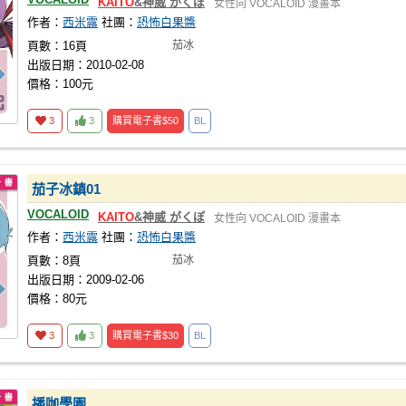
KAITO
&神威 がくぽ
女性向
VOCALOID
漫畫本
作者：
西米露
社團：
恐怖白果醬
頁數：16頁
茄冰
出版日期：2010-02-08
價格：100元
3
3
購買電子書
$50
BL
茄子冰鎮01
VOCALOID
KAITO
&神威 がくぽ
女性向
VOCALOID
漫畫本
作者：
西米露
社團：
恐怖白果醬
頁數：8頁
茄冰
出版日期：2009-02-06
價格：80元
3
3
購買電子書
$30
BL
播咖學園