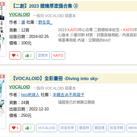
【二創】2023 雜燴厚塗鴉合集 ➁
VOCALOID
一般向
VOCALOID
插畫本
作者：
瀨
社團：
野生草_
頁數：12頁
2023
KAITO
中心合集 二創總結本紀念，
KAITO
心版本 少量印刷 材質：封面高級相紙／內頁高彩
出版日期：2024-02-25
噴墨專用紙 內容：公開過的KAIT
價格：100元
4
2
塗鴉本
KAITO
【VOCALOID】全彩畫冊 -Diving into sky-
VOCALOID
一般向
VOCALOID
插畫本
作者：
hiro地球人
社團：
半糖去冰不用袋子
頁數：24頁
插圖皆已於網路公開過
出版日期：2022-12-10
價格：250元
5
2
VOCALOID
初音未來
鏡音鈴
鏡音連
巡音流歌
MEIK