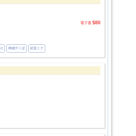
$80
電子書
Y2
神威がくぽ
初音ミク