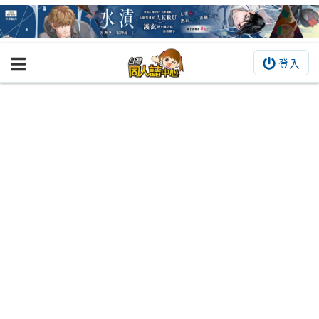
登入
BOOKY書集倉庫
同人作品
同人誌
同人周邊
同人數位作品
活動&消息
同人誌活動
最新消息
同人相關店家
宣傳&交流