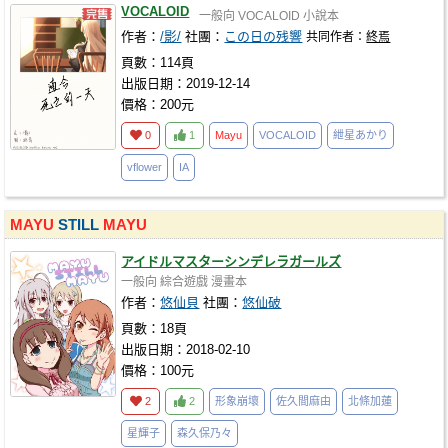
VOCALOID
一般向
VOCALOID
小說本
作者：
/影/
社團：
この日の残響
共同作者：
終焉
頁數：114頁
出版日期：2019-12-14
價格：200元
0
1
Mayu
VOCALOID
紲星あかり
vflower
IA
MAYU
STILL
MAYU
アイドルマスターシンデレラガールズ
一般向
綜合遊戲
漫畫本
作者：
悠仙貝
社團：
悠仙破
頁數：18頁
出版日期：2018-02-10
價格：100元
2
2
形象崩壞
佐久間麻由
北條加蓮
星輝子
森久保乃々