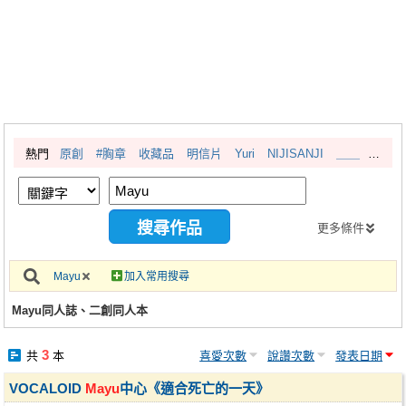
同人社團
工作委託
同人宣傳看板
繪圖藝廊
熱門
原創
#胸章
收藏品
明信片
Yuri
NIJISANJI
＿＿
交流中心
攤位轉讓區
會員功能選單
更多條件
會員中心
Mayu
加入常用搜尋
註冊會員
Mayu同人誌、二創同人本
登入
3
共
本
喜愛次數
說讚次數
發表日期
VOCALOID
Mayu
中心《適合死亡的一天》