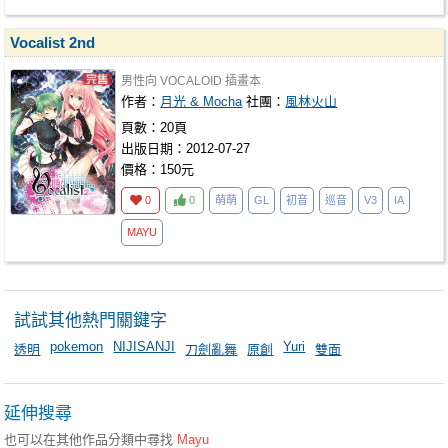
Vocalist 2nd
男性向
VOCALOID
插畫本
作者：
月光 & Mocha
社團：
風林火山
頁數：20頁
出版日期：2012-07-27
價格：150元
0
0
萌萌
GL
初音
巡音
V3
IA
MAYU
試試其他熱門關鍵字
pokemon
NIJISANJI
Yuri
透明
刀劍亂舞
原創
雙面
延伸搜尋
也可以在其他作品分類中尋找
Mayu