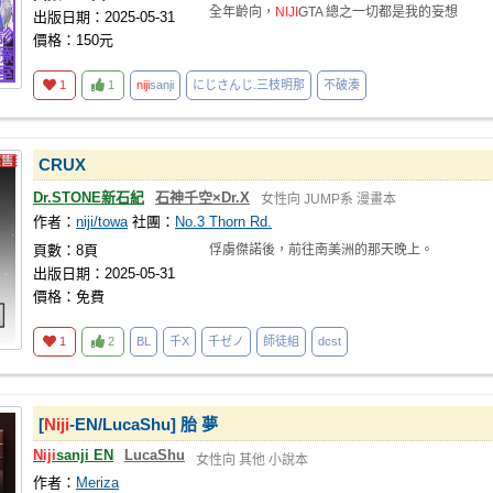
全年齡向，
NIJI
GTA 總之一切都是我的妄想
出版日期：2025-05-31
價格：150元
1
1
niji
sanji
にじさんじ.三枝明那
不破湊
CRUX
Dr.STONE新石紀
石神千空×Dr.X
女性向
JUMP系
漫畫本
作者：
niji/towa
社團：
No.3 Thorn Rd.
頁數：8頁
俘虜傑諾後，前往南美洲的那天晚上。
出版日期：2025-05-31
價格：免費
1
2
BL
千X
千ゼノ
師徒組
dcst
[
Niji
-EN/LucaShu] 胎 夢
Niji
sanji EN
LucaShu
女性向
其他
小說本
作者：
Meriza