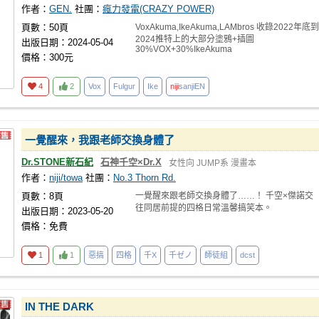
作者：
GEN.
社團：
瘋力發電(CRAZY POWER)
頁數：50頁
VoxAkuma,IkeAkuma,LAMbros 收錄2022年底到
2024推特上的大部分塗鴉+插圖
出版日期：2024-05-04
30%VOX+30%IkeAkuma
價格：300元
4
2
Vox
Fulgur
Ike
niji
sanjiEN
一覺醒來，我跟老師交換身體了
Dr.STONE新石紀
石神千空×Dr.X
女性向
JUMP系
漫畫本
作者：
niji/towa
社團：
No.3 Thorn Rd.
頁數：8頁
一覺醒來跟老師交換身體了……！ 千空×傑諾交
往同居前提的四格日常溫馨搞笑本。
出版日期：2023-05-20
價格：免費
1
1
惡搞
四格
千X
千ゼノ
師徒組
dcst
IN THE DARK