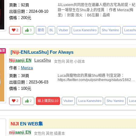
頁數：92頁
以Luxiem共同居住在遠離人煙的古宅為前提，紀
錄一場發生在Shu身上的怪異 ｜作者 Meriza(梅
出版日期：2024-08-10
里) ｜封面 溺火 ｜B6左翻｜晶綺
價格：200元
2
3
獵奇
BL
Vtuber
Luca Kaneshiro
Shu Yamino
Lucash
[
Niji
-EN/LucaShu] For Always
Niji
sanji EN
LucaShu
女性向
其他
小說本
作者：
Meriza
頁數：38頁
Luca與寵物店的黑貓Shu相遇 刊宣足跡：
https://twitter.com/pulpsinthemug/status/1662823
出版日期：2023-06-03
價格：100元
2
2
線上購買
$110
Vtuber
Luca Kaneshiro
Shu Yamino
Luc
NIJI
EN WEB集
niji
sanji EN
女性向
其他
插畫本