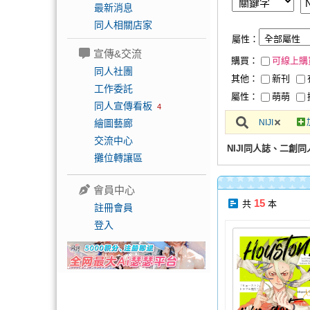
最新消息
同人相關店家
屬性：
宣傳&交流
購買：
可線上購
同人社團
其他：
新刊
工作委託
屬性：
萌萌
同人宣傳看板
4
繪圖藝廊
NIJI
交流中心
NIJI同人誌、二創同
攤位轉讓區
會員中心
15
共
本
註冊會員
登入