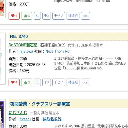
https://www.pixiv.net/artworks/14788
價格：200元
4
3
BL
千X
千ゼノ
師徒組
dcst
RE: 3740
Dr.STONE新石紀
石神千空×Dr.X
女性向
JUMP系
漫畫本
作者：
niji/towa
社團：
No.3 Thorn Rd.
頁數：20頁
Z=217的絮語，連接兩人的原點。 ——〈RE:
3740〉 先前參加日本的千ゼ石化復活記念WEB
出版日期：2026-05-23
企劃「1000× 𝒙回目のGood mo
價格：150元
4
3
BL
千X
千ゼノ
師徒組
dcst
夜間營業・クラブスリー診療室
にじさんじ
一般向
其他
漫畫本
作者：
Hotaru
社團：
誒取名很難
頁數：30頁
ふわぐさ A5 30P 黑白漫畫 if故事線不破枝中心