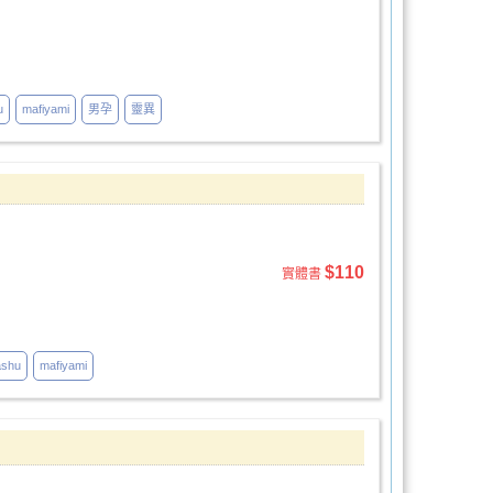
u
mafiyami
男孕
靈異
$110
實體書
ashu
mafiyami