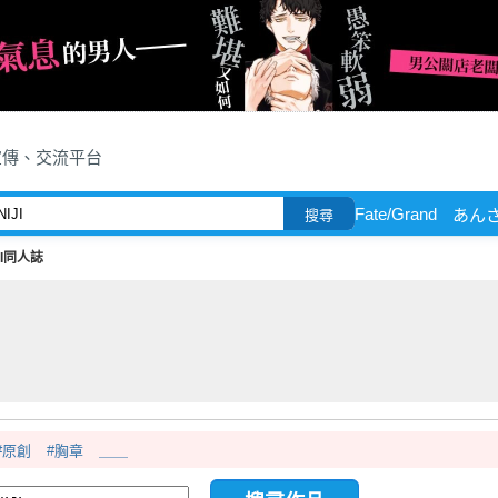
宣傳、交流平台
Fate/Grand
あん
搜尋
JI同人誌
#原創
#胸章
＿＿