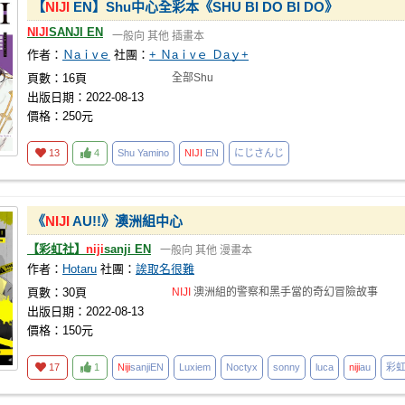
【
NIJI
EN】Shu中心全彩本《SHU BI DO BI DO》
NIJI
SANJI EN
一般向
其他
插畫本
作者：
Ｎaｉvｅ
社團：
+ Ｎaｉvｅ Ｄaｙ+
頁數：16頁
全部Shu
出版日期：2022-08-13
價格：250元
13
4
Shu Yamino
NIJI
EN
にじさんじ
《
NIJI
AU!!》澳洲組中心
【彩虹社】
niji
sanji EN
一般向
其他
漫畫本
作者：
Hotaru
社團：
誒取名很難
頁數：30頁
NIJI
澳洲組的警察和黑手當的奇幻冒險故事
出版日期：2022-08-13
價格：150元
17
1
Niji
sanjiEN
Luxiem
Noctyx
sonny
luca
niji
au
彩