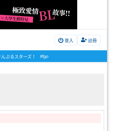
登入
註冊
#fgo
さんぶるスターズ！