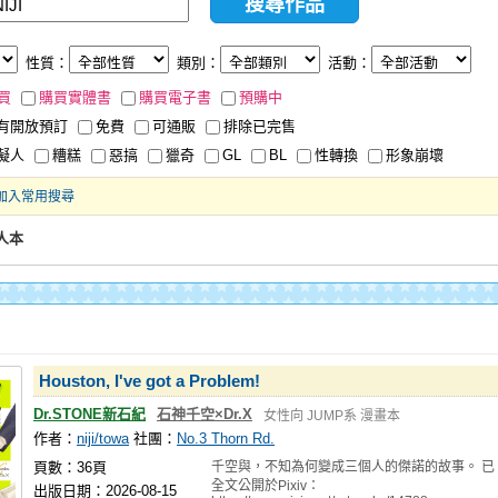
性質：
類別：
活動：
買
購買實體書
購買電子書
預購中
有開放預訂
免費
可通販
排除已完售
擬人
糟糕
惡搞
獵奇
GL
BL
性轉換
形象崩壞
加入常用搜尋
人本
Houston, I've got a Problem!
Dr.STONE新石紀
石神千空×Dr.X
女性向
JUMP系
漫畫本
作者：
niji/towa
社團：
No.3 Thorn Rd.
頁數：36頁
千空與，不知為何變成三個人的傑諾的故事。 已
全文公開於Pixiv：
出版日期：2026-08-15