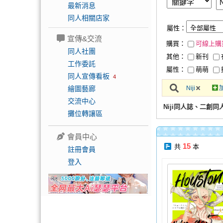
最新消息
同人相關店家
屬性：
宣傳&交流
購買：
可線上購
同人社團
其他：
新刊
工作委託
屬性：
萌萌
同人宣傳看板
4
繪圖藝廊
Niji
交流中心
Niji同人誌、二創同
攤位轉讓區
會員中心
15
共
本
註冊會員
登入