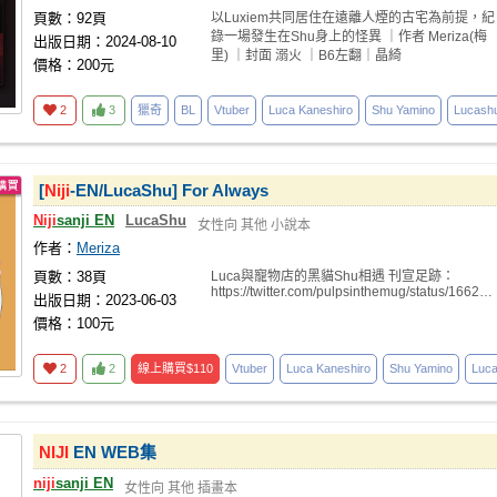
頁數：92頁
以Luxiem共同居住在遠離人煙的古宅為前提，紀
錄一場發生在Shu身上的怪異 ｜作者 Meriza(梅
出版日期：2024-08-10
里) ｜封面 溺火 ｜B6左翻｜晶綺
價格：200元
2
3
獵奇
BL
Vtuber
Luca Kaneshiro
Shu Yamino
Lucash
[
Niji
-EN/LucaShu] For Always
Niji
sanji EN
LucaShu
女性向
其他
小說本
作者：
Meriza
頁數：38頁
Luca與寵物店的黑貓Shu相遇 刊宣足跡：
https://twitter.com/pulpsinthemug/status/1662823
出版日期：2023-06-03
價格：100元
2
2
線上購買
$110
Vtuber
Luca Kaneshiro
Shu Yamino
Luc
NIJI
EN WEB集
niji
sanji EN
女性向
其他
插畫本