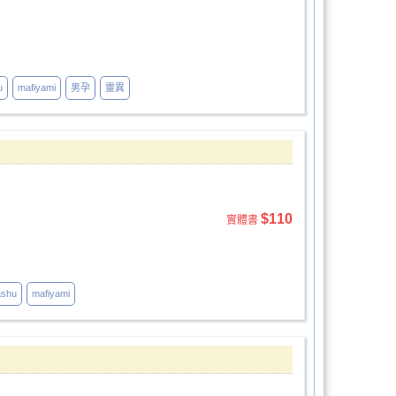
u
mafiyami
男孕
靈異
$110
實體書
ashu
mafiyami