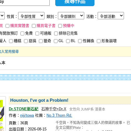
性質：
類別：
活動：
買
購買實體書
購買電子書
預購中
有開放預訂
免費
可通販
排除已完售
擬人
糟糕
惡搞
獵奇
GL
BL
性轉換
形象崩壞
加入常用搜尋
人本
Houston, I've got a Problem!
Dr.STONE新石紀
石神千空×Dr.X
女性向
JUMP系
漫畫本
作者：
niji/towa
社團：
No.3 Thorn Rd.
頁數：36頁
千空與，不知為何變成三個人的傑諾的故事。 已
全文公開於Pixiv：
出版日期：2026-08-15