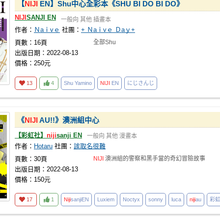
【
NIJI
EN】Shu中心全彩本《SHU BI DO BI DO》
NIJI
SANJI EN
一般向
其他
插畫本
作者：
Ｎaｉvｅ
社團：
+ Ｎaｉvｅ Ｄaｙ+
頁數：16頁
全部Shu
出版日期：2022-08-13
價格：250元
13
4
Shu Yamino
NIJI
EN
にじさんじ
《
NIJI
AU!!》澳洲組中心
【彩虹社】
niji
sanji EN
一般向
其他
漫畫本
作者：
Hotaru
社團：
誒取名很難
頁數：30頁
NIJI
澳洲組的警察和黑手當的奇幻冒險故事
出版日期：2022-08-13
價格：150元
17
1
Niji
sanjiEN
Luxiem
Noctyx
sonny
luca
niji
au
彩