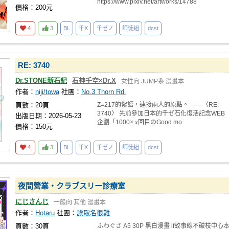
https://www.pixiv.net/artworks/14788
價格：200元
4
3
BL
千X
千ゼノ
師徒組
dcst
RE: 3740
Dr.STONE新石紀
石神千空×Dr.X
女性向
JUMP系
漫畫本
作者：
niji/towa
社團：
No.3 Thorn Rd.
頁數：20頁
Z=217的絮語，連接兩人的原點。 ——〈RE:
3740〉 先前參加日本的千ゼ石化復活記念WEB
出版日期：2026-05-23
企劃「1000× 𝒙回目のGood mo
價格：150元
4
3
BL
千X
千ゼノ
師徒組
dcst
夜間營業・クラブスリー診療室
にじさんじ
一般向
其他
漫畫本
作者：
Hotaru
社團：
誒取名很難
頁數：30頁
ふわぐさ A5 30P 黑白漫畫 if故事線不破枝中心