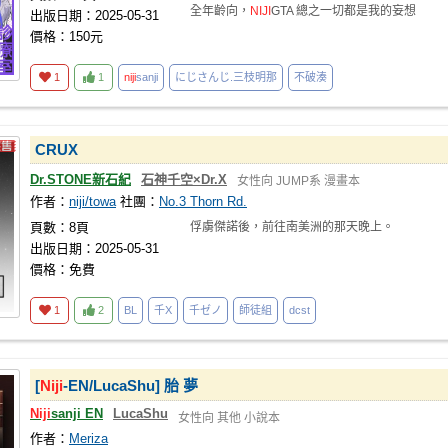
全年齡向，
NIJI
GTA 總之一切都是我的妄想
出版日期：2025-05-31
價格：150元
1
1
niji
sanji
にじさんじ.三枝明那
不破湊
CRUX
Dr.STONE新石紀
石神千空×Dr.X
女性向
JUMP系
漫畫本
作者：
niji/towa
社團：
No.3 Thorn Rd.
頁數：8頁
俘虜傑諾後，前往南美洲的那天晚上。
出版日期：2025-05-31
價格：免費
1
2
BL
千X
千ゼノ
師徒組
dcst
[
Niji
-EN/LucaShu] 胎 夢
Niji
sanji EN
LucaShu
女性向
其他
小說本
作者：
Meriza