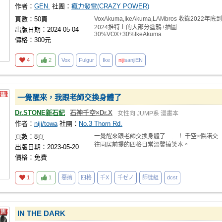
作者：
GEN.
社團：
瘋力發電(CRAZY POWER)
頁數：50頁
VoxAkuma,IkeAkuma,LAMbros 收錄2022年底到
2024推特上的大部分塗鴉+插圖
出版日期：2024-05-04
30%VOX+30%IkeAkuma
價格：300元
4
2
Vox
Fulgur
Ike
niji
sanjiEN
一覺醒來，我跟老師交換身體了
Dr.STONE新石紀
石神千空×Dr.X
女性向
JUMP系
漫畫本
作者：
niji/towa
社團：
No.3 Thorn Rd.
頁數：8頁
一覺醒來跟老師交換身體了……！ 千空×傑諾交
往同居前提的四格日常溫馨搞笑本。
出版日期：2023-05-20
價格：免費
1
1
惡搞
四格
千X
千ゼノ
師徒組
dcst
IN THE DARK