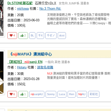
Dr.STONE新石紀
石神千空×Dr.X
女性向
JUMP系
漫畫本
作者：
niji/towa
社團：
No.3 Thorn Rd.
頁數：20頁
文明逐漸復甦之時，千空與老師為了尋找開發時
光機的靈感回到了寶島。森林濃稠的恐懼降臨，
出版日期：2023-06-03
幽暗之處等待著他們的會是—— ※微Creepy、
價格：100元
度死
4
2
BL
千X
千ゼノ
dcst
《
niji
MAFIA》澳洲組中心
【彩虹社】
niji
sanji EN
一般向
其他
漫畫本
作者：
Hotaru
社團：
誒取名很難
頁數：30頁
NIJI
澳洲組的警察和黑手當的奇幻冒險故事 首刷
限量燙金封面！還有加贈封片同款優惠！
出版日期：2023-01-28
價格：150元
6
1
niji
sanjiAU
Sonny
Luca
Ren
Niji
AU
彩虹社