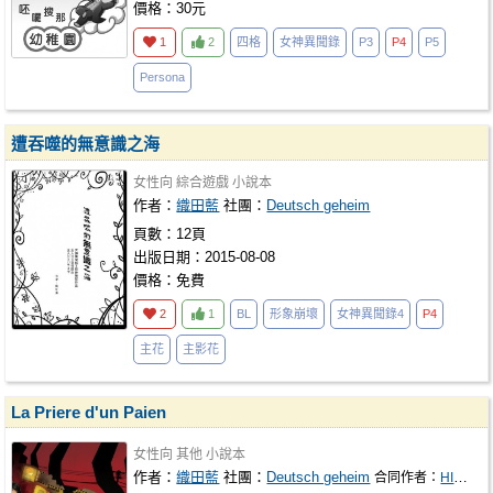
價格：30元
1
2
四格
女神異聞錄
P3
P4
P5
Persona
遭吞噬的無意識之海
女性向
綜合遊戲
小說本
作者：
織田藍
社團：
Deutsch geheim
頁數：12頁
出版日期：2015-08-08
價格：免費
2
1
BL
形象崩壞
女神異聞錄4
P4
主花
主影花
La Priere d'un Paien
女性向
其他
小說本
作者：
織田藍
社團：
Deutsch geheim
合同作者：
HIGYOU