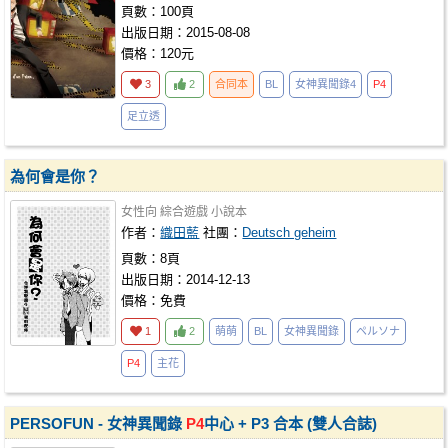
頁數：100頁
出版日期：2015-08-08
價格：120元
3
2
合同本
BL
女神異聞錄4
P4
足立透
為何會是你？
女性向
綜合遊戲
小說本
作者：
織田藍
社團：
Deutsch geheim
頁數：8頁
出版日期：2014-12-13
價格：免費
1
2
萌萌
BL
女神異聞錄
ペルソナ
P4
主花
PERSOFUN - 女神異聞錄
P4
中心 + P3 合本 (雙人合誌)