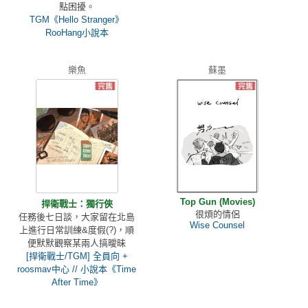
點困擾。
TGM《Hello Stranger》
RooHang小說本
樂魚
蘇墨
Top Gun (Movies)
捍衛戰士：獨行俠
很煩的情侶
任務後七日談，大家留在北島
Wise Counsel
上進行日常訓練&度假(?)，順
便默默觀察某兩人搞曖昧
[捍衛戰士/TGM] 全員向 +
roosmav中心 // 小說本《Time
After Time》