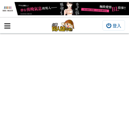
登入
BOOKY書集倉庫
同人作品
同人誌
同人周邊
同人數位作品
活動&消息
同人誌活動
最新消息
同人相關店家
宣傳&交流