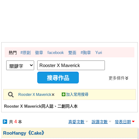
同人社團
工作委託
同人宣傳看板
繪圖藝廊
熱門
#原創
徽章
facebook
雙面
#胸章
Yuri
交流中心
攤位轉讓區
會員功能選單
更多條件
會員中心
Rooster X Maverick
加入常用搜尋
註冊會員
Rooster X Maverick同人誌、二創同人本
登入
4
共
本
喜愛次數
說讚次數
發表日期
RooHangy《Cake》