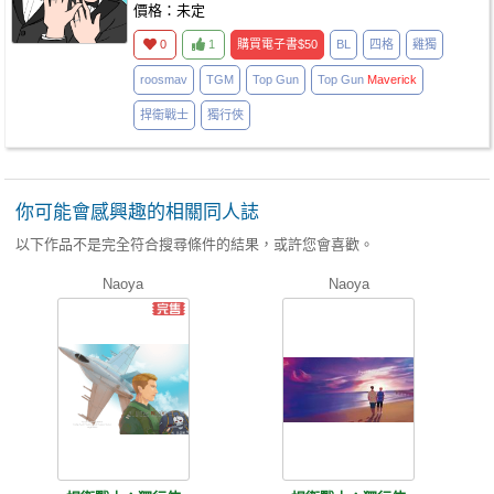
價格：未定
0
1
購買電子書
$50
BL
四格
雞獨
roosmav
TGM
Top Gun
Top Gun
Maverick
捍衛戰士
獨行俠
你可能會感興趣的相關同人誌
以下作品不是完全符合搜尋條件的結果，或許您會喜歡。
Naoya
Naoya