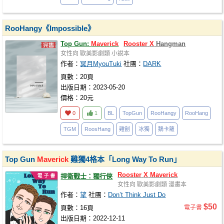
RooHangy《Impossible》
Top Gun:
Maverick
Rooster
X
Hangman
女性向
歐美影劇類
小說本
作者：
冥月MyouTuki
社團：
DARK
頁數：20頁
出版日期：2023-05-20
價格：20元
0
1
BL
TopGun
RooHangy
RooHang
TGM
RoosHang
雞劊
冰獨
鵝卡蘿
Top Gun
Maverick
雞獨4格本「Long Way To Run」
Rooster
X
Maverick
捍衛戰士：獨行俠
女性向
歐美影劇類
漫畫本
作者：
望
社團：
Don’t Think Just Do
$50
頁數：16頁
電子書
出版日期：2022-12-11