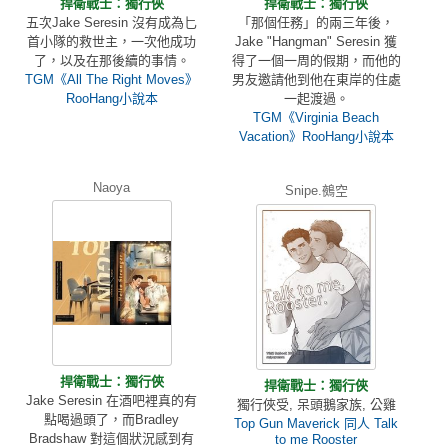
捍衛戰士：獨行俠
捍衛戰士：獨行俠
五次Jake Seresin 沒有成為匕
「那個任務」的兩三年後，
首小隊的救世主，一次他成功
Jake "Hangman" Seresin 獲
了，以及在那後續的事情。
得了一個一周的假期，而他的
TGM《All The Right Moves》
男友邀請他到他在東岸的住處
RooHang小說本
一起渡過。
TGM《Virginia Beach
Vacation》RooHang小說本
Naoya
Snipe.鵺空
捍衛戰士：獨行俠
捍衛戰士：獨行俠
Jake Seresin 在酒吧裡真的有
獨行俠受, 呆頭鵝家族, 公雞
點喝過頭了，而Bradley
Top Gun Maverick 同人 Talk
Bradshaw 對這個狀況感到有
to me Rooster