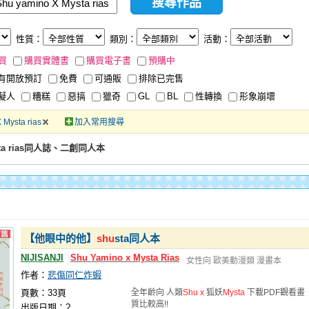
性質：
類別：
活動：
買
購買實體書
購買電子書
預購中
有開放預訂
免費
可通販
排除已完售
擬人
糟糕
惡搞
獵奇
GL
BL
性轉換
形象崩壞
 Mysta rias
加入常用搜尋
ysta rias同人誌、二創同人本
【他眼中的他】
shu
sta同人本
NIJISANJI
Shu
Yamino
x
Mysta
Rias
女性向
歐美動漫類
漫畫本
作者：
悲傷同仁炸蝦
頁數：33頁
全年齡向 人類
Shu
x
狐妖
Mysta
下載PDF觀看畫
質比較高!!
出版日期：?