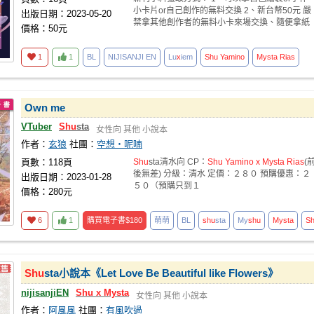
小卡片or自己創作的無料交換 2、新台幣50元 嚴
出版日期：2023-05-20
禁拿其他創作者的無料小卡來場交換、隨便拿紙
價格：50元
來
1
1
BL
NIJISANJI EN
Lu
x
iem
Shu
Yamino
Mysta
Rias
Own me
VTuber
Shu
sta
女性向
其他
小說本
作者：
玄狼
社團：
空想‧呢喃
頁數：118頁
Shu
sta清水向 CP：
Shu
Yamino
x
Mysta
Rias
(
後無差) 分級：清水 定價：２８０ 預購優惠：２
出版日期：2023-01-28
５０（預購只到１
價格：280元
6
1
購買電子書
$180
萌萌
BL
shu
sta
My
shu
Mysta
S
Shu
sta小說本《Let Love Be Beautiful like Flowers》
nijisanjiEN
Shu
x
Mysta
女性向
其他
小說本
作者：
阿風風
社團：
有風吹過