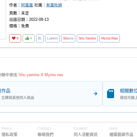
作者：
阿風風
社團：
有風吹過
頁數：未定
出版日期：2022-08-13
價格：免費
8
4
BL
Lu
x
iem
Shu
sta
Shu
Yamino
Mysta
Rias
分類中尋找
Shu yamino X Mysta rias
邊作品
相關數
、立牌與其他同人商品
尋找可線
Policy
Contact
Content
Help
隱私政策
聯絡我們
同人活動資訊
繪圖藝廊作品