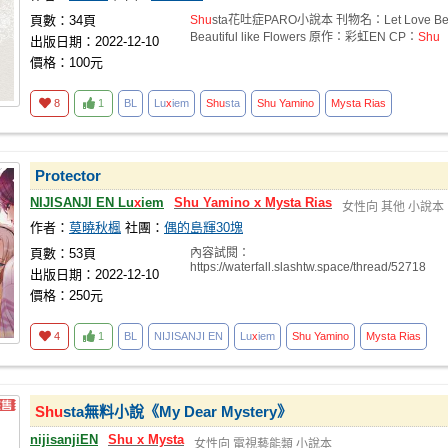
頁數：34頁
Shu
sta花吐症PARO小說本 刊物名：Let Love B
Beautiful like Flowers 原作：彩虹EN CP：
Shu
出版日期：2022-12-10
價格：100元
8
1
BL
Lu
x
iem
Shu
sta
Shu
Yamino
Mysta
Rias
Protector
NIJISANJI EN Lu
x
iem
Shu
Yamino
x
Mysta
Rias
女性向
其他
小說本
作者：
莫曉秋楓
社團：
偶的島輝30塊
頁數：53頁
內容試閱：
https://waterfall.slashtw.space/thread/52718
出版日期：2022-12-10
價格：250元
4
1
BL
NIJISANJI EN
Lu
x
iem
Shu
Yamino
Mysta
Rias
Shu
sta無料小說《My Dear Mystery》
nijisanjiEN
Shu
x
Mysta
女性向
電視藝能類
小說本