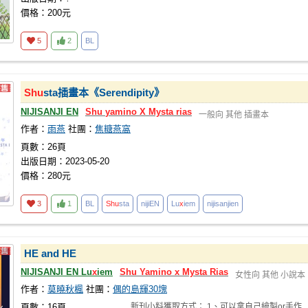
價格：200元
5
2
BL
Shu
sta插畫本《Serendipity》
NIJISANJI EN
Shu
yamino
X
Mysta
rias
一般向
其他
插畫本
作者：
雨燕
社團：
焦糖燕窩
頁數：26頁
出版日期：2023-05-20
價格：280元
3
1
BL
Shu
sta
nijiEN
Lu
x
iem
nijisanjien
HE and HE
NIJISANJI EN Lu
x
iem
Shu
Yamino
x
Mysta
Rias
女性向
其他
小說本
作者：
莫曉秋楓
社團：
偶的島輝30塊
頁數：16頁
新刊小料獲取方式： 1、可以拿自己繪製or手作