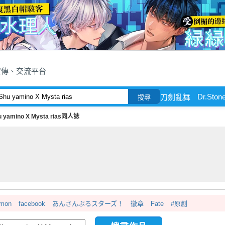
宣傳、交流平台
Dr.Ston
刀劍亂舞
搜尋
u yamino X Mysta rias同人誌
emon
facebook
あんさんぶるスターズ！
徽章
Fate
#原創