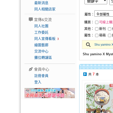
最新消息
同人相關店家
屬性：
宣傳&交流
購買：
可線上購
同人社團
其他：
新刊
工作委託
屬性：
萌萌
同人宣傳看板
3
繪圖藝廊
Shu yamino X
交流中心
Shu yamino X M
攤位轉讓區
會員中心
7
共
本
註冊會員
登入