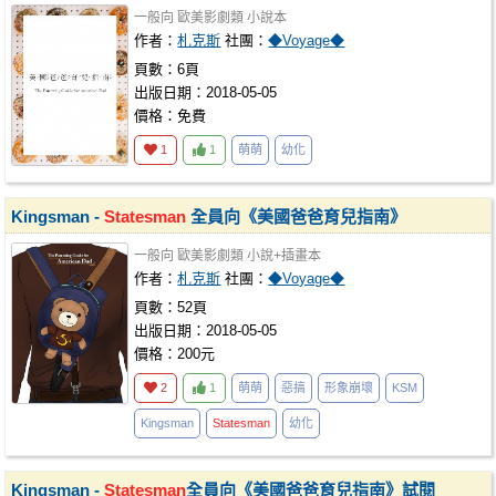
一般向
歐美影劇類
小說本
作者：
札克斯
社團：
◆Voyage◆
頁數：6頁
出版日期：2018-05-05
價格：免費
1
1
萌萌
幼化
Kingsman -
Statesman
全員向《美國爸爸育兒指南》
一般向
歐美影劇類
小說+插畫本
作者：
札克斯
社團：
◆Voyage◆
頁數：52頁
出版日期：2018-05-05
價格：200元
2
1
萌萌
惡搞
形象崩壞
KSM
Kingsman
Statesman
幼化
Kingsman -
Statesman
全員向《美國爸爸育兒指南》試閱