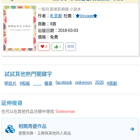
一般向
歐美影劇類
小說本
作者：
札克斯
社團：
◆Voyage◆
頁數：9頁
出版日期：2018-03-03
價格：免費
0
1
萌萌
試試其他熱門關鍵字
facebook
pokemon
2026
明信片
#和紙
＿＿
徽章
#原創
延伸搜尋
也可以在其他作品分類中尋找
Statesman
相關周邊作品
瀏覽吊飾、立牌與其他同人商品