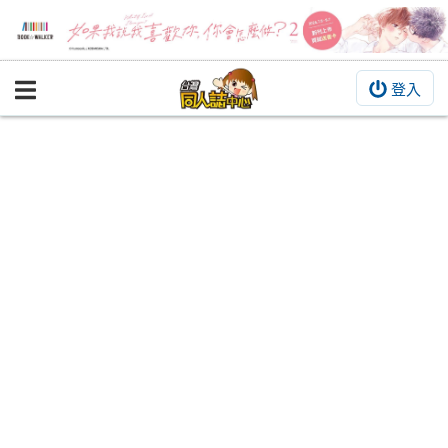
登入
BOOKY書集倉庫
同人作品
同人誌
同人周邊
同人數位作品
活動&消息
同人誌活動
最新消息
同人相關店家
宣傳&交流