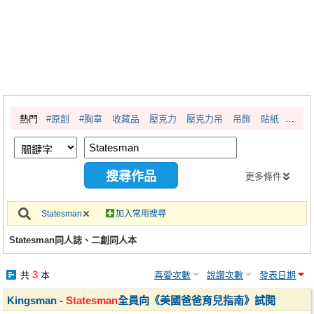
同人社團
工作委託
同人宣傳看板
繪圖藝廊
熱門
#原創
#胸章
收藏品
壓克力
壓克力吊
吊飾
貼紙
交流中心
攤位轉讓區
會員功能選單
更多條件
會員中心
Statesman
加入常用搜尋
註冊會員
Statesman同人誌、二創同人本
登入
3
共
本
喜愛次數
說讚次數
發表日期
Kingsman -
Statesman
全員向《美國爸爸育兒指南》試閱