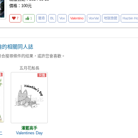
價格：100元
7
1
獵奇
BL
Vox
Valentino
VoxVal
地獄旅館
Hazbin Ho
趣的相關同人誌
符合搜尋條件的結果，或許您會喜歡。
五月花船長
灌籃高手
Valentines Day
》二