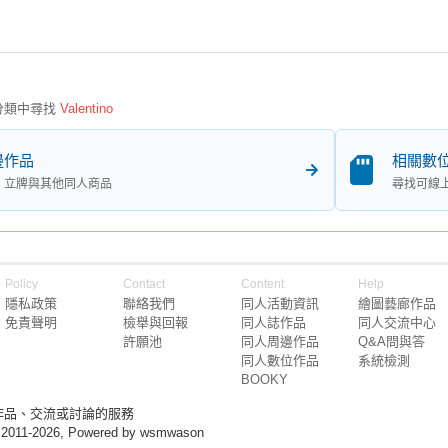
分類中尋找
Valentino
邊作品
相關數
、立牌與其他同人商品
尋找可線
Policy
Contact
Content
Help
隱私政策
聯絡我們
同人活動資訊
繪圖藝廊作品
免責聲明
檢舉與回報
同人誌作品
同人交流中心
許願池
同人周邊作品
Q&A問與答
同人數位作品
系統檢測
BOOKY
作品、交流或討論的服務
 2011-2026, Powered by wsmwason