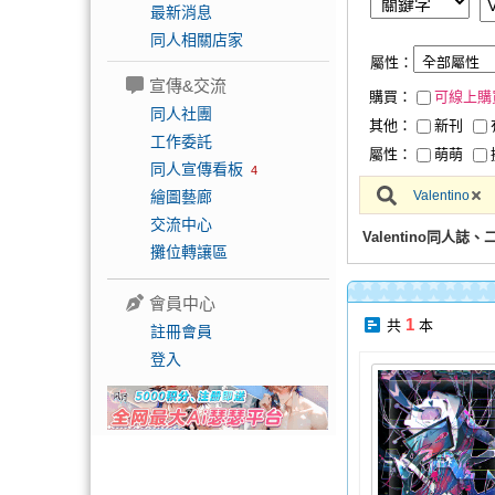
最新消息
同人相關店家
屬性：
宣傳&交流
購買：
可線上購
同人社團
其他：
新刊
工作委託
屬性：
萌萌
同人宣傳看板
4
繪圖藝廊
Valentino
交流中心
Valentino同人誌
攤位轉讓區
會員中心
1
共
本
註冊會員
登入