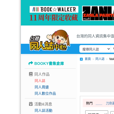
台灣的同人資訊集中
首頁
同人誌
Va
BOOKY書集倉庫
同人作品
同人誌
同人周邊
同人數位作品
熱門
＿＿
刀劍
活動&消息
同人誌活動