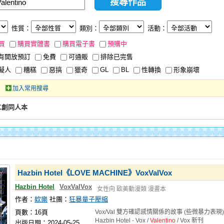
性質：
類別：
活動：
買
購買實體書
購買電子書
預購中
有開放預訂
免費
可通販
排除已完售
擬人
糟糕
惡搞
獵奇
GL
BL
性轉換
形象崩壞
加入常用搜尋
、二創同人本
Hazbin Hotel《LOVE MACHINE》VoxValVox
Hazbin Hotel
VoxValVox
女性向
歐美動漫類
漫畫本
作者：
欸樂
社團：
狂暴量子壓縮
頁數：16頁
Vox/Val 雙方確認感情關係的故事 (些微暴力表現)
Hazbin Hotel - Vox /
Valentino
/ Vox 新刊
出版日期：2024-05-25