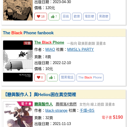
出版日期：2023-04-30
價格：120元
18
7
惡搞
歡樂
電影梗
黑礁梗
The
Black
Phone fanbook
The
Black
Phone
一般向
歐美影劇類
漫畫本
作者：
MIAO
社團：
MMSL's PARTY
頁數：8頁
出版日期：2022-12-10
價格：10元
0
1
闇黑電話
The
Black
Phone
【戀與製作人 】與Helios困在異空間裡
戀與製作人
周棋洛X悠然
女性向
線上遊戲
漫畫本
作者：
black-strange
社團：
千煂+BS
$190
頁數：32頁
電子書
出版日期：2021-11-13