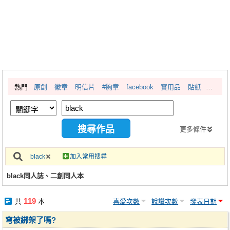
同人社團
工作委託
同人宣傳看板
繪圖藝廊
熱門
原創
徽章
明信片
#胸章
facebook
實用品
貼紙
交流中心
攤位轉讓區
會員功能選單
更多條件
會員中心
black
加入常用搜尋
註冊會員
black同人誌、二創同人本
登入
119
共
本
喜愛次數
說讚次數
發表日期
穹被綁架了嗎?