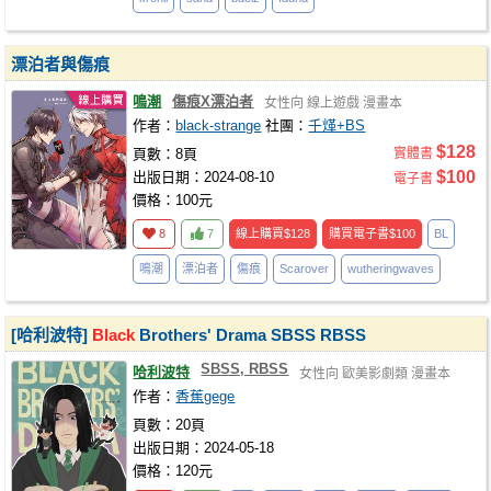
漂泊者與傷痕
鳴潮
傷痕X漂泊者
女性向
線上遊戲
漫畫本
作者：
black-strange
社團：
千煂+BS
$128
頁數：8頁
實體書
$100
出版日期：2024-08-10
電子書
價格：100元
8
7
線上購買
$128
購買電子書
$100
BL
鳴潮
漂泊者
傷痕
Scarover
wutheringwaves
[哈利波特]
Black
Brothers' Drama SBSS RBSS
SBSS, RBSS
哈利波特
女性向
歐美影劇類
漫畫本
作者：
香蕉gege
頁數：20頁
出版日期：2024-05-18
價格：120元