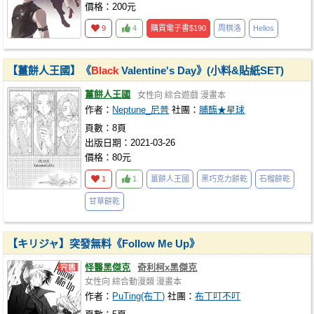
價格：200元
9
4
購買電子書
$190
周棋洛
Helios
【薑餅人王國】《
Black
Valentine's Day》(小料&貼紙SET)
薑餅人王國
女性向
綜合遊戲
漫畫本
作者：
Neptune_尼普
社團：
脯醢★星球
頁數：8頁
出版日期：2021-03-26
價格：80元
1
1
薑餅人王國
黑巧克力餅乾
石榴餅乾
甘草餅乾
【キリジャ】突發無料《Follow Me Up》
怪醫黑傑克
奇利柯x黑傑克
女性向
綜合動漫類
漫畫本
作者：
PuTing(布丁)
社團：
布丁叮不叮