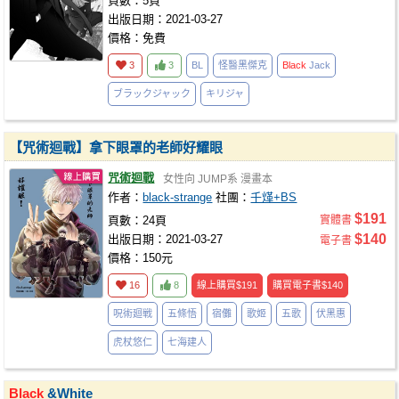
頁數：5頁
出版日期：2021-03-27
價格：免費
3
3
BL
怪醫黑傑克
Black
Jack
ブラックジャック
キリジャ
【咒術迴戰】拿下眼罩的老師好耀眼
咒術迴戰
女性向
JUMP系
漫畫本
作者：
black-strange
社團：
千煂+BS
$191
頁數：24頁
實體書
$140
出版日期：2021-03-27
電子書
價格：150元
16
8
線上購買
$191
購買電子書
$140
呪術廻戦
五條悟
宿儺
歌姬
五歌
伏黑惠
虎杖悠仁
七海建人
Black
&White