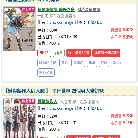
薩爾達傳說 曠野之息
林克X薩爾達
一般向
綜合遊戲
漫畫本
作者：
black-strange
社團：
千煂+BS
$428
頁數：80頁
實體書
$350
出版日期：2020-08-08
電子書
價格：400元
16
5
線上購買
$428
購買電子書
$350
薩爾達傳說
林克
薩爾達
米法
林薩
Zelda
曠野之息
【戀與製作人同人誌 】 平行世界 四個男人當奶爸
戀與製作人
女性向
線上遊戲
漫畫本
作者：
black-strange
社團：
千煂+BS
$239
頁數：32頁
實體書
$190
出版日期：2020-02-01
電子書
價格：200元