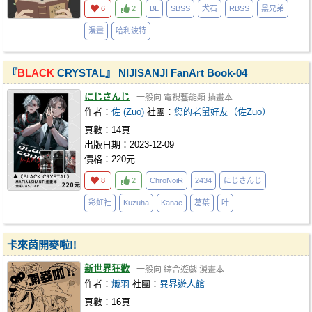
6
2
BL
SBSS
犬石
RBSS
黑兄弟
漫畫
哈利波特
『
BLACK
CRYSTAL』 NIJISANJI FanArt Book-04
にじさんじ
一般向
電視藝能類
插畫本
作者：
佐 (Zuo)
社團：
您的老鼠好友（佐Zuo）
頁數：14頁
出版日期：2023-12-09
價格：220元
8
2
ChroNoiR
2434
にじさんじ
彩虹社
Kuzuha
Kanae
葛葉
叶
卡來茵開麥啦!!
新世界狂歡
一般向
綜合遊戲
漫畫本
作者：
熾羽
社團：
異界遊人館
頁數：16頁