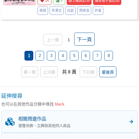
14
4
線上購買
$239
購買電子書
$190
萌萌
李澤言
白起
周棋洛
許墨
下一頁
上一頁
1
1
2
3
4
5
6
7
8
共 8 頁
第一頁
上10頁
下10頁
最後頁
延伸搜尋
也可以在其他作品分類中尋找
black
相關周邊作品
瀏覽吊飾、立牌與其他同人商品