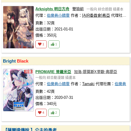
Arknights 明日方舟
雙狼組
一般向
綜合遊戲
插畫本
代理：
伯樂巷小精靈
作者：
[AIR委員會]希亞
代理社團：
頁數：32頁
出版日期：2021-01-01
價格：350元
1
1
Bright
Black
PROMARE 普羅米亞
加洛·提莫斯X里歐·弗提亞
一般向
綜合動漫類
插畫本
代理：
伯樂巷小精靈
作者：
Tamaki
代理社團：
伯樂巷
頁數：42頁
出版日期：2020-07-31
價格：340元
4
2
【薩爾達傳說 】公主的勇者