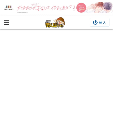
登入
BOOKY書集倉庫
同人作品
同人誌
同人周邊
同人數位作品
活動&消息
同人誌活動
最新消息
同人相關店家
宣傳&交流