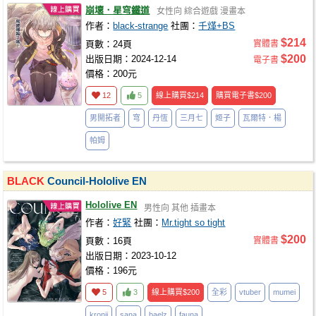
崩壞．星穹鐵道
女性向
綜合遊戲
漫畫本
作者：
black-strange
社團：
千煂+BS
$214
頁數：24頁
實體書
$200
出版日期：2024-12-14
電子書
價格：200元
12
5
線上購買
$214
購買電子書
$200
男開拓者
穹
丹恆
三月七
姬子
瓦爾特．楊
帕姆
BLACK
Council-Hololive EN
Hololive EN
男性向
其他
插畫本
作者：
好緊
社團：
Mr.tight so tight
$200
頁數：16頁
實體書
出版日期：2023-10-12
價格：196元
5
3
線上購買
$200
全彩
vtuber
mumei
kronii
sana
baelz
fauna