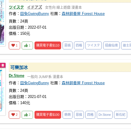
ツイステ
イドアズ
女性向
線上遊戲
漫畫本
作者：
囧兔GwingBunny
社團：
森林飼養屋 Forest House
頁數：24頁
出版日期：2022-07-01
價格：150元
1
1
購買電子書
$110
惡搞
四格
ツイステ
扭曲仙境
迪士
可樂加冰
Dr.Stone
一般向
JUMP系
漫畫本
作者：
囧兔GwingBunny
社團：
森林飼養屋 Forest House
頁數：24頁
出版日期：2021-07-01
價格：140元
2
2
購買電子書
$100
萌萌
惡搞
四格
Dr.Stone
新石紀