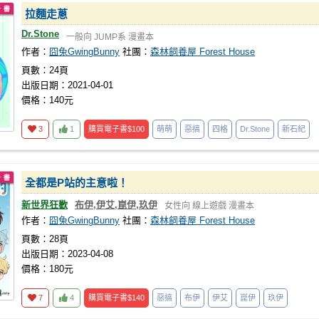
拉麵走蔥
Dr.Stone
一般向
JUMP系
漫畫本
作者：
囧兔GwingBunny
社團：
森林飼養屋 Forest House
頁數：24頁
出版日期：2021-04-01
價格：140元
3
1
購買電子書
$100
萌萌
惡搞
四格
Dr.Stone
新石紀
全都是P站的主意啦！
新世界狂歡
布伊,伊艾,崑伊,玖伊
女性向
線上遊戲
漫畫本
作者：
囧兔GwingBunny
社團：
森林飼養屋 Forest House
頁數：28頁
出版日期：2023-04-08
價格：180元
7
4
購買電子書
$140
惡搞
布伊
伊艾
崑伊
玖伊