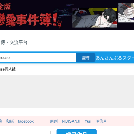
宣傳、交流平台
あんさんぶるスタ
搜尋
use同人誌
院
和紙
facebook
＿＿
原創
NIJISANJI
Yuri
明信片