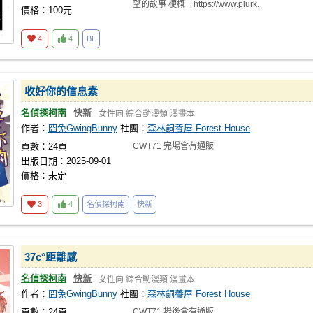
望的故事 梗概→https://www.plurk.
價格：100元
4
4
BL
收好你的信息素
名偵探柯南
快新
女性向
綜合動漫類
漫畫本
作者：
囧兔GwingBunny
社團：
森林飼養屋 Forest House
頁數：24頁
CWT71 完場會有通販
出版日期：2025-09-01
價格：未定
3
4
名偵探柯南
快新
37c°距離感
名偵探柯南
快新
女性向
綜合動漫類
漫畫本
作者：
囧兔GwingBunny
社團：
森林飼養屋 Forest House
頁數：24頁
CWT71 場後會有通販