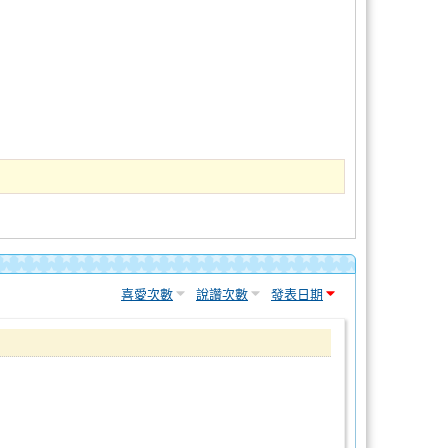
喜愛次數
說讚次數
發表日期