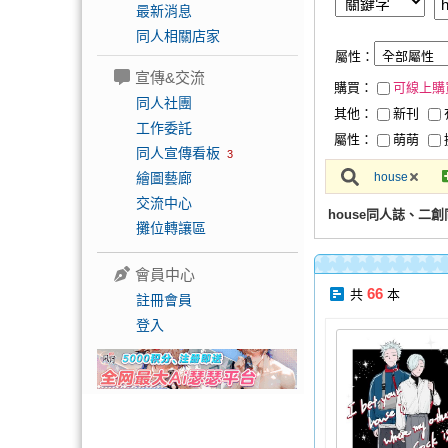
最新消息
同人相關店家
屬性：
宣傳&交流
購買：
可線上購
同人社團
其他：
新刊
工作委託
屬性：
萌萌
同人宣傳看板
3
繪圖藝廊
house
交流中心
house同人誌、二
攤位轉讓區
會員中心
66
共
本
註冊會員
登入