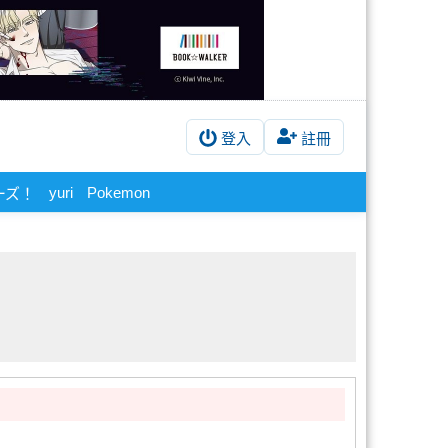
登入
註冊
yuri
Pokemon
ーズ！