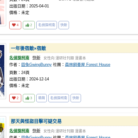
出版日期：2025-04-01
價格：未定
4
2
名偵探柯南
快新
一年後宿敵×宿敵
名偵探柯南
快新
女性向
漫研社刊類
漫畫本
作者：
囧兔GwingBunny
社團：
森林飼養屋 Forest House
頁數：24頁
出版日期：2024-12-14
價格：未定
2
3
萌萌
名偵探柯南
快新
那天與怪盜目擊可疑交易
名偵探柯南
快新
女性向
漫研社刊類
漫畫本
作者：
囧兔GwingBunny
社團：
森林飼養屋 Forest House