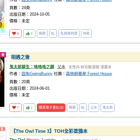
頁數：24頁
出版日期：2024-10-05
價格：未定
4
4
萌萌
BL
名偵探柯南
快新
相遇之後
鬼太郎誕生：咯咯咯之謎
父水
女性向
綜合動漫類
漫畫本
作者：
囧兔GwingBunny
社團：
森林飼養屋 Forest House
頁數：20頁
出版日期：2024-06-01
價格：未定
7
2
購買電子書
$120
萌萌
BL
父水
鬼太郎
【The Owl Time 3】TOH全彩塗鴉本
The Owl
House
Lumity