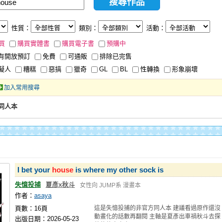
性質：
類別：
活動：
買
購買實體書
購買電子書
預購中
有開放預訂
免費
可通販
排除已完售
擬人
糟糕
惡搞
獵奇
GL
BL
性轉換
形象崩壞
加入常用搜尋
創同人本
I bet your
house
is where my other sock is
失憶投捕
夏彥x秋斗
女性向
JUMP系
漫畫本
作者：
asaya
頁數：16頁
這是失憶投捕的非官方同人本 建議看過原作還沒
動畫化的話數再翻閱 主軸是夏彥出車禍秋斗去探
出版日期：2026-05-23