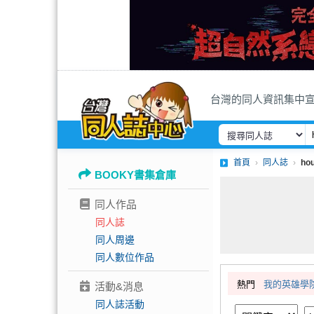
台灣的同人資訊集中
首頁
同人誌
ho
BOOKY書集倉庫
同人作品
同人誌
同人周邊
同人數位作品
熱門
我的英雄學
活動&消息
同人誌活動