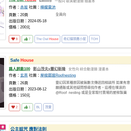
一般向
歐美動漫類
插畫本
作者：
赤坂
社團：
檸檬電池
頁數：20頁
全員向
出版日期：2024-05-18
價格：200元
9
7
The Owl
House
奇幻貓頭鷹小屋
TOH
Safe
House
路人超能100
影山茂夫x靈幻新隆
女性向
綜合動漫類
漫畫本
作者：
玄燕
社團：
屋樑鄰居Roofnesting
頁數：26頁
靈幻因某種原因被無數次傳送回相談所 如果有意
願通販或其他疑問想尋找作者，這裡在噗浪的
出版日期：2023-08-12
@Roof_nesting 或是全家取付賣場的屋樑製巢
價格：150元
2
1
BL
茂靈
公主詛咒 應對法則