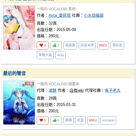
一般向
VOCALOID
其他
作者：
Arita_愛莉塔
社團：
小水母腦袋
頁數：32頁
出版日期：2015-05-09
價格：280元
3
3
寫真書
初音未來
MIKU
雪初音
草莓大福
Arita
最初的聲音
一般向
VOCALOID
插畫本
代理：
波酥
作者：
白夜reki
代理社團：
兔子老大
頁數：28頁
出版日期：2015-01-31
價格：200元
5
6
萌萌
初音
MIKU
vocaloid