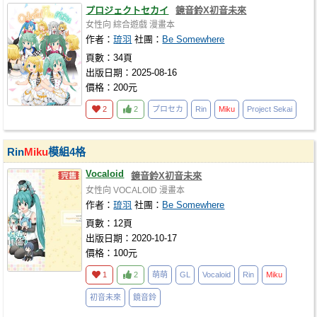
プロジェクトセカイ
鏡音鈴X初音未來
女性向
綜合遊戲
漫畫本
作者：
琉羽
社團：
Be Somewhere
頁數：34頁
出版日期：2025-08-16
價格：200元
2
2
プロセカ
Rin
Miku
Project Sekai
Rin
Miku
模組4格
Vocaloid
鏡音鈴X初音未來
女性向
VOCALOID
漫畫本
作者：
琉羽
社團：
Be Somewhere
頁數：12頁
出版日期：2020-10-17
價格：100元
1
2
萌萌
GL
Vocaloid
Rin
Miku
初音未來
鏡音鈴