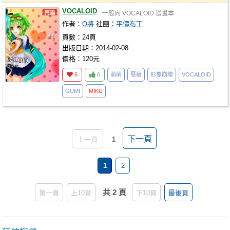
VOCALOID
一般向
VOCALOID
漫畫本
作者：
Q將
社團：
平價布丁
頁數：24頁
出版日期：2014-02-08
價格：120元
6
6
萌萌
惡搞
形象崩壞
VOCALOID
GUMI
MIKU
下一頁
上一頁
1
1
2
共 2 頁
第一頁
上10頁
下10頁
最後頁