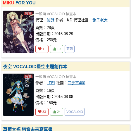
MIKU
FOR YOU
一般向
VOCALOID
插畫本
代理：
波酥
作者：
KD
代理社團：
兔子老大
頁數：28頁
出版日期：2015-08-29
價格：250元
11
10
萌萌
夜空-VOCALOID星空主題創作本
一般向
VOCALOID
插畫本
作者：
_FEI
社團：
同步率400
頁數：16頁
出版日期：2015-08-08
價格：150元
33
24
VOCALOID
草莓大福 初音未來寫真書