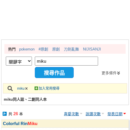
同人社團
工作委託
同人宣傳看板
繪圖藝廊
熱門
pokemon
#原創
原創
刀劍亂舞
NIJISANJI
交流中心
攤位轉讓區
會員功能選單
更多條件
會員中心
miku
加入常用搜尋
註冊會員
miku同人誌、二創同人本
登入
26
共
本
喜愛次數
說讚次數
發表日期
Colorful Rin
Miku