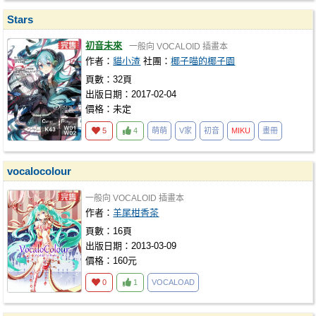
Stars
初音未來
一般向
VOCALOID
插畫本
作者：
貓小渣
社團：
椰子喵的椰子園
頁數：32頁
出版日期：2017-02-04
價格：未定
5
4
萌萌
V家
初音
MIKU
畫冊
vocalocolour
一般向
VOCALOID
插畫本
作者：
羊尾柑香茶
頁數：16頁
出版日期：2013-03-09
價格：160元
0
1
VOCALOAD