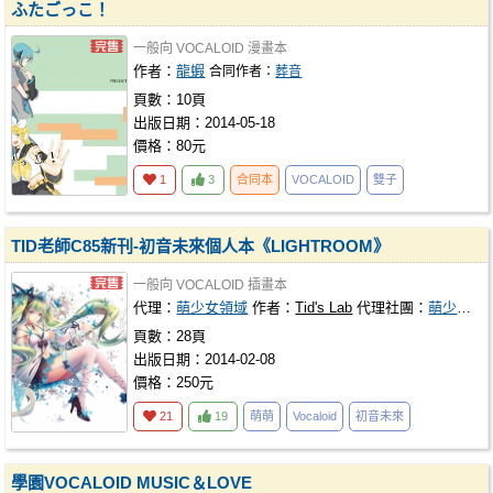
ふたごっこ！
一般向
VOCALOID
漫畫本
作者：
龍蝦
合同作者：
葬音
頁數：10頁
出版日期：2014-05-18
價格：80元
1
3
合同本
VOCALOID
雙子
TID老師C85新刊-初音未來個人本《LIGHTROOM》
一般向
VOCALOID
插畫本
代理：
萌少女領域
作者：
Tid's Lab
代理社團：
萌少女領域
頁數：28頁
出版日期：2014-02-08
價格：250元
21
19
萌萌
Vocaloid
初音未來
學園VOCALOID MUSIC＆LOVE