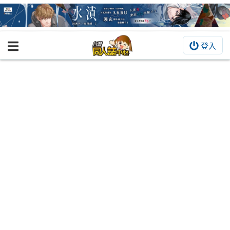
登入
BOOKY書集倉庫
同人作品
同人誌
同人周邊
同人數位作品
活動&消息
同人誌活動
最新消息
同人相關店家
宣傳&交流