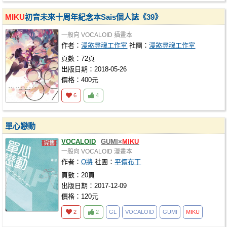
MIKU
初音未來十周年紀念本Sais個人誌《39》
一般向
VOCALOID
插畫本
作者：
漫煞尋魂工作室
社團：
漫煞尋魂工作室
頁數：72頁
出版日期：2018-05-26
價格：400元
6
4
單心戀動
VOCALOID
GUMI×
MIKU
一般向
VOCALOID
漫畫本
作者：
Q將
社團：
平價布丁
頁數：20頁
出版日期：2017-12-09
價格：120元
2
2
GL
VOCALOID
GUMI
MIKU