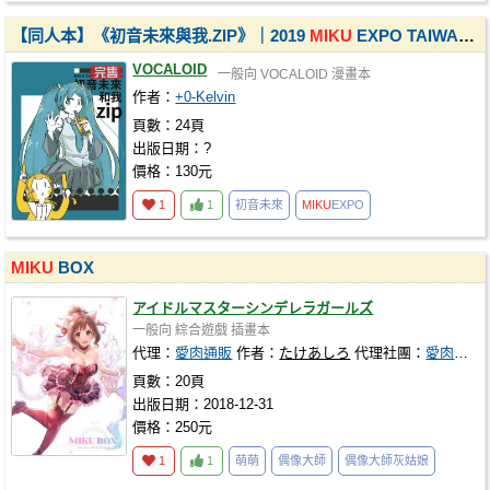
【同人本】《初音未來與我.ZIP》｜2019
MIKU
EXPO TAIWAN漫畫心得
VOCALOID
一般向
VOCALOID
漫畫本
作者：
+0-Kelvin
頁數：24頁
出版日期：?
價格：130元
1
1
初音未來
MIKU
EXPO
MIKU
BOX
アイドルマスターシンデレラガールズ
一般向
綜合遊戲
插畫本
代理：
愛肉通販
作者：
たけあしろ
代理社團：
愛肉通販
頁數：20頁
出版日期：2018-12-31
價格：250元
1
1
萌萌
偶像大師
偶像大師灰姑娘