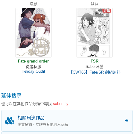
洛顏
はね
Fate grand order
FSR
從者私服
Saber陣營
Heliday Outfit
【CWT65】Fate/SR 劍組無料
延伸搜尋
也可以在其他作品分類中尋找
saber lily
相關周邊作品
瀏覽吊飾、立牌與其他同人商品