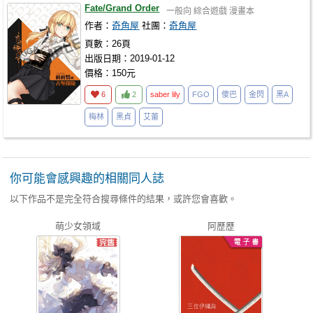
Fate/Grand Order
一般向
綜合遊戲
漫畫本
作者：
奇角屋
社團：
奇角屋
頁數：26頁
出版日期：2019-01-12
價格：150元
6
2
saber
lily
FGO
傻巴
金閃
黑A
梅林
黑貞
艾蕾
你可能會感興趣的相關同人誌
以下作品不是完全符合搜尋條件的結果，或許您會喜歡。
萌少女領域
阿歷歷