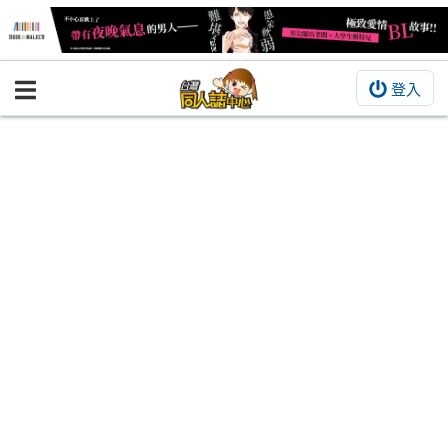
登入
BOOKY書集倉庫
同人作品
同人誌
同人周邊
同人數位作品
活動&消息
同人誌活動
最新消息
同人相關店家
宣傳&交流