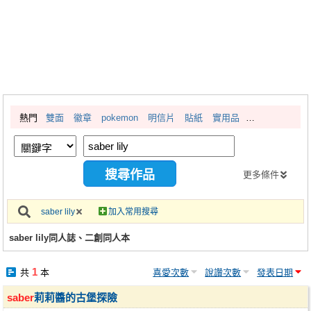
同人社團
工作委託
同人宣傳看板
繪圖藝廊
熱門
雙面
徽章
pokemon
明信片
貼紙
實用品
交流中心
攤位轉讓區
會員功能選單
更多條件
會員中心
saber lily
加入常用搜尋
註冊會員
saber lily同人誌、二創同人本
登入
1
共
本
喜愛次數
說讚次數
發表日期
saber
莉莉醬的古堡探險