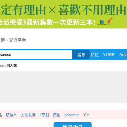
宣傳、交流平台
YURI!!
Adv
和紙
搜尋
noss同人誌
品
明信片
刀劍亂舞
#原創
原創
pokemon
Yuri