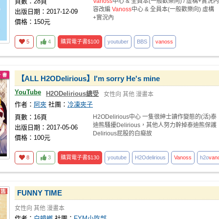
頁數：28頁
Vanoss
中心 & 全員本(一般歡樂向) / 虛構+實況內
容改編
Vanoss
中心 & 全員本(一般歡樂向) 虛構
出版日期：2017-12-09
+實況內
價格：150元
5
4
購買電子書
$100
youtuber
BBS
vanoss
【ALL H2ODelirious】I'm sorry He's mine
YouTube
H2ODelirious總受
女性向
其他
漫畫本
作者：
阿夾
社團：
冷凍夾子
頁數：16頁
H2ODelirious中心 一隻很紳士讀作變態的(活)泰
迪熊騷擾Delirious，其他人努力幹掉泰迪熊保護
出版日期：2017-05-06
Delirious屁股的白癡故
價格：100元
8
3
購買電子書
$130
youtube
H2Odelirious
Vanoss
h2o
van
FUNNY TIME
女性向
其他
漫畫本
作者：
白蟑螂
社團：
FYM小吃部