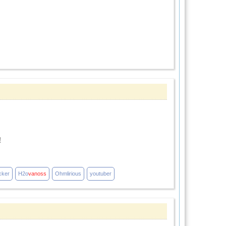
跟
ker
H2o
vanoss
Ohmlirious
youtuber