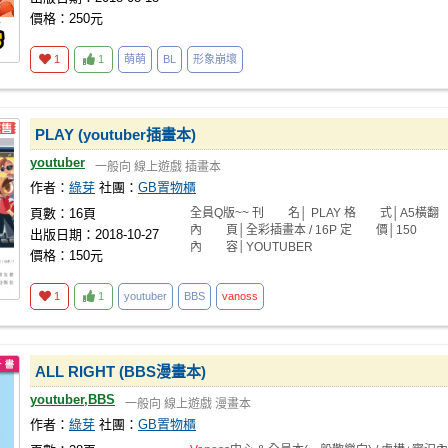
價格：250元
1
1
萌萌
BL
形象崩壞
PLAY (youtuber插畫本)
youtuber
一般向
線上遊戲
插畫本
作者：
綠芽
社團：
GB置物櫃
頁數：16頁
全員Q版~~ 刊 名│ PLAY 格 式│A5橫翻
內 頁│全彩插畫本 / 16P 定 價│150
出版日期：2018-10-27
內 容│YOUTUBER
價格：150元
1
1
youtuber
BBS
vanoss
ALL RIGHT (BBS漫畫本)
youtuber,BBS
一般向
線上遊戲
漫畫本
作者：
綠芽
社團：
GB置物櫃