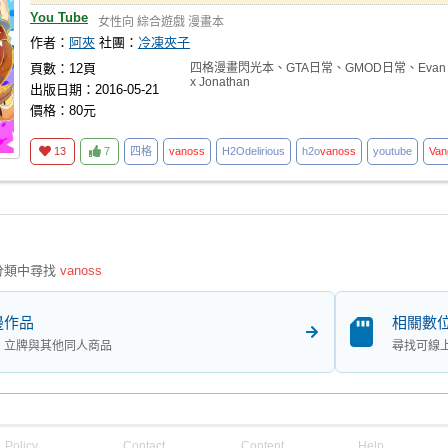
You Tube
女性向
綜合遊戲
漫畫本
作者：
阿夾
社團：
冷凍夾子
頁數：12頁
四格漫畫閃光本、GTA日常、GMOD日常、Evan
x Jonathan
出版日期：2016-05-21
價格：80元
13
7
四格
vanoss
H2Odelirious
h2o
vanoss
youtube
Van
分類中尋找
vanoss
邊作品
相關數
、立牌與其他同人商品
尋找可線
Policy
Contact
Content
Help