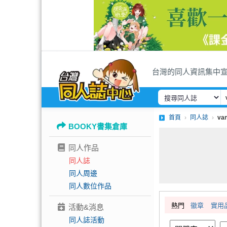
台灣的同人資訊集中
首頁
同人誌
va
BOOKY書集倉庫
同人作品
同人誌
同人周邊
同人數位作品
熱門
徽章
實用
活動&消息
同人誌活動