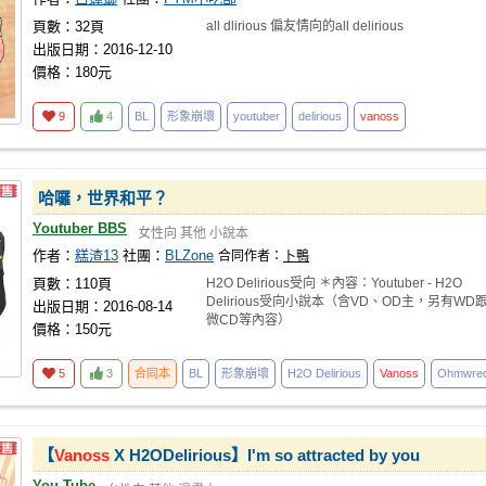
頁數：32頁
all dlirious 偏友情向的all delirious
出版日期：2016-12-10
價格：180元
9
4
BL
形象崩壞
youtuber
delirious
vanoss
哈囉，世界和平？
Youtuber BBS
女性向
其他
小說本
作者：
糕渣13
社團：
BLZone
合同作者：
卜鴨
頁數：110頁
H2O Delirious受向 ＊內容：Youtuber - H2O
Delirious受向小說本（含VD、OD主，另有WD
出版日期：2016-08-14
微CD等內容）
價格：150元
5
3
合同本
BL
形象崩壞
H2O Delirious
Vanoss
Ohmwrec
【
Vanoss
X H2ODelirious】I'm so attracted by you
You Tube