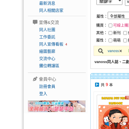
最新消息
同人相關店家
屬性：
宣傳&交流
購買：
可線上購
同人社團
其他：
新刊
工作委託
屬性：
萌萌
同人宣傳看板
4
繪圖藝廊
vanoss
交流中心
vanoss同人誌、二
攤位轉讓區
會員中心
9
共
本
註冊會員
登入