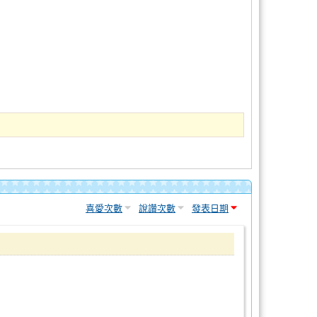
喜愛次數
說讚次數
發表日期