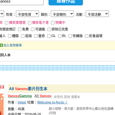
性質：
類別：
活動：
買
購買實體書
購買電子書
預購中
有開放預訂
免費
可通販
排除已完售
擬人
糟糕
惡搞
獵奇
GL
BL
性轉換
形象崩壞
加入常用搜尋
創同人本
All
Vanoss
影片衍生本
Vanoss
Gaming
All
Vanoss
女性向
其他
漫畫本
作者：
tritest
社團：
Welcome to Arctic！
頁數：45頁
廚小怪物、用力廚、廚到世界中心都以他在旋轉
(可怕
出版日期：2018-08-18