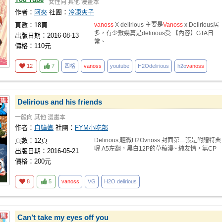
女性向
其他
漫畫本
作者：
阿夾
社團：
冷凍夾子
頁數：18頁
vanoss
X delirious 主要是
Vanoss
x Delirious居
多，有少數幾篇是delirious受 【內容】GTA日
出版日期：2016-08-13
常、
價格：110元
12
7
四格
vanoss
youtube
H2Odelirious
h2o
vanoss
Delirious and his friends
一般向
其他
漫畫本
作者：
白蟑螂
社團：
FYM小吃部
頁數：12頁
Delirious,輕微H2Ovnoss 封面第二張是附贈特典
喔 A5左翻，黑白12P的草稿漫~ 純友情，無CP
出版日期：2016-05-21
價格：200元
8
5
vanoss
VG
H2O delirious
Can’t take my eyes off you