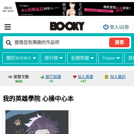
登入/註冊
我的購物車
我的訂單
搜尋
我的電子書架
關於BOOKY
排行榜
近期熱搜
Vtuber
原
如何購買
海外購買說明
瀏覽次數
跟它說讚
加入喜愛
加入筆記
+3
+17
9650
常見問題Q&A
如何委託販售
我的英雄學院 心操中心本
客服中心
台灣同人誌中心