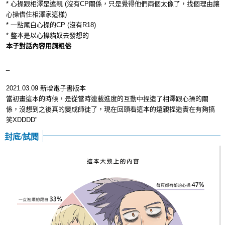
* 心操跟相澤是遠親 (沒有CP關係，只是覺得他們兩個太像了，找個理由讓
心操借住相澤家這樣)
* 一點尾白心操的CP (沒有R18)
* 整本是以心操貓奴去發想的
本子對話內容用詞粗俗
_
2021.03.09 新增電子書版本
當初畫這本的時候，是從當時連載進度的互動中捏造了相澤跟心操的關
係，沒想到之後真的變成師徒了，現在回頭看這本的遠親捏造實在有夠搞
笑XDDDD"
封底/試閱