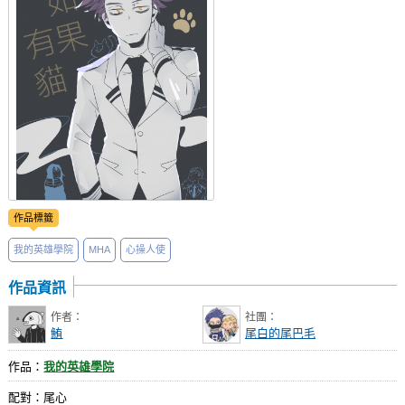
社團管理中心
登入BOOKY委託管理
作品標籤
我的英雄學院
MHA
心操人使
作品資訊
作者：
社團：
鮪
尾白的尾巴毛
作品：
我的英雄學院
配對：尾心