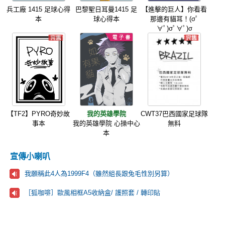
兵工廠 1415 足球心得
巴黎聖日耳曼1415 足
【進擊的巨人】你看看
本
球心得本
那邊有貓耳！(σﾟ
∀ﾟ)σﾟ∀ﾟ)σ
【TF2】PYRO奇妙故
我的英雄學院
CWT37巴西國家足球隊
事本
我的英雄學院 心操中心
無料
本
宣傳小喇叭
我願稱此4人為1999F4（雖然組長跟兔毛性別另算）
［狐咖啡］歐風相框A5收納盒/ 護照套 / 轉印貼