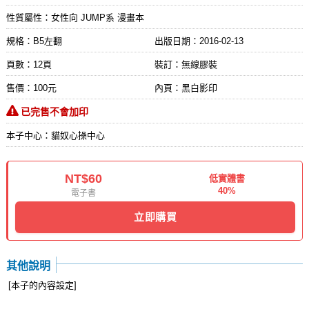
性質屬性：女性向 JUMP系 漫畫本
規格：B5左翻
出版日期：
2016-02-13
頁數：12頁
裝訂：無線膠裝
售價：100元
內頁：黑白影印
已完售不會加印
本子中心：貓奴心操中心
NT$60
低實體書
40%
電子書
立即購買
其他說明
[本子的內容設定]