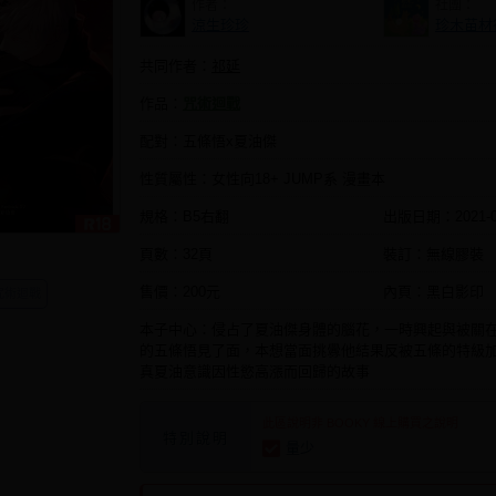
作者：
社團：
涼生珍珍
珍木苗材
共同作者：
祁延
作品：
咒術迴戰
配對：五條悟x夏油傑
性質屬性：女性向18+ JUMP系 漫畫本
規格：B5右翻
出版日期：
2021-
頁數：32頁
裝訂：無線膠裝
售價：200元
內頁：黑白影印
咒術迴戰
本子中心：侵占了夏油傑身體的腦花，一時興起與被關
的五條悟見了面，本想當面挑釁他結果反被五條的特級
真夏油意識因性慾高漲而回歸的故事
此區說明非 BOOKY 線上購買之說明
特別說明
量少