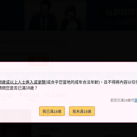
全站刊物不限本數運費統一 80 元
本
搜尋
pokemon
Yuri
原創
動漫
動畫原作
遊戲
影視
小說衍生
布袋戲
18歲或以上人士進入或瀏覽
(或合乎您當地的成年合法年齡)，且不得將內容以任
請問您是否已滿18歲？
跟它說讚
加入喜愛
加入筆記
+17
+62
若您已滿18歲可
我已滿18歲
我未滿18歲
【五夏】迴光返照
作品資訊