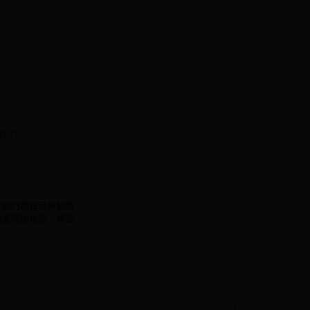
行
03-27
在獄門疆裡百無聊賴
加農嘴砲攻擊，導致