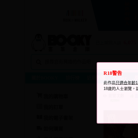
6,075
已上架同人誌
R18警告
關於BOOKY
排行榜
近期熱搜
Vtuber
此作品
只適合年齡
18歲的人士瀏覽，
瀏覽次數
我的購物車
82884
我的訂單
我的電子書架
如何購買