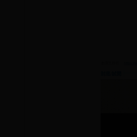
fb涼生珍珍：
https:/
封底/試閱