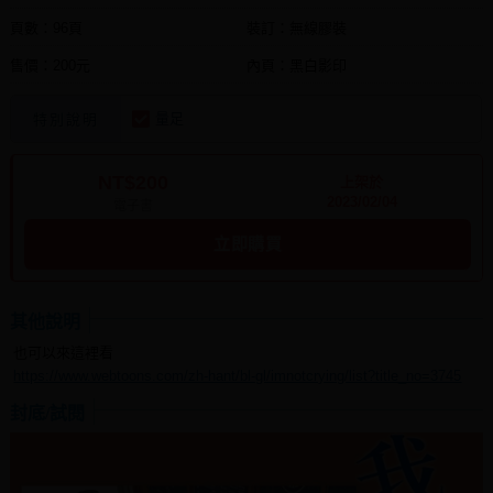
頁數：96頁
裝訂：無線膠裝
售價：200元
內頁：黑白影印
量足
特別說明
NT$200
上架於
2023/02/04
電子書
立即購買
其他說明
也可以來這裡看
https://www.webtoons.com/zh-hant/bl-gl/imnotcrying/list?title_no=3745
封底/試閱