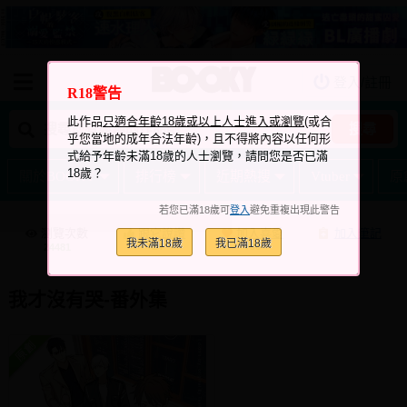
登入/註冊
我的購物車
R18警告
我的訂單
此作品
只適合年齡18歲或以上人士進入或瀏覽
(或合
搜尋
乎您當地的成年合法年齡)，且不得將內容以任何形
我的電子書架
式給予年齡未滿18歲的人士瀏覽，請問您是否已滿
18歲？
關於BOOKY
排行榜
近期熱搜
Vtuber
原
如何購買
若您已滿18歲可
登入
避免重複出現此警告
海外購買說明
瀏覽次數
跟它說讚
加入喜愛
加入筆記
我未滿18歲
我已滿18歲
+24
+90
24481
常見問題Q&A
如何委託販售
我才沒有哭-番外集
客服中心
台灣同人誌中心