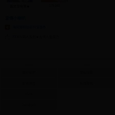
175160
我才沒有哭★
宣傳小喇叭
海賊羅柯拉新刊漫畫本
FFXIV同人系列★古代人壓克力
About
Policy
關於我們
隱私政策
更新履歷
免責聲明
Plurk
Facebook