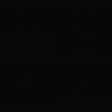
Contact
Content
聯絡我們
同人活動資訊
檢舉與回報
同人誌作品
許願池
同人周邊作品
同人數位作品
BOOKY
Help
Ad
繪圖藝廊作品
刊登廣告
同人交流中心
合作提案
Q&A問與答
贊助我們
系統檢測
Mobile