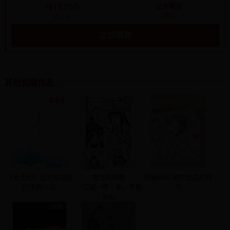
NT$150
低實體書
25%
電子書
立即購買
其他相關作品
《太虛紀》金光布袋戲
金光布袋戲
豪藥無料-關於告白的技
衍生同人誌
「江湖一聚：參」突發
巧
無料