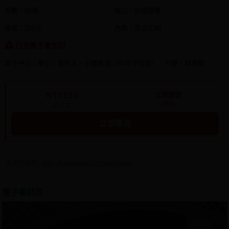
頁數：80頁
裝訂：無線膠裝
售價：200元
內頁：黑白印刷
已完售不會加印
本子中心：藥引、繫鈴人、小樓春雨（R18/不公開）、午睡、傾君側
NT$150
低實體書
25%
電子書
立即購買
無盡的旅程│
https://www.plurk.com/rainingpsy
電子書試閱