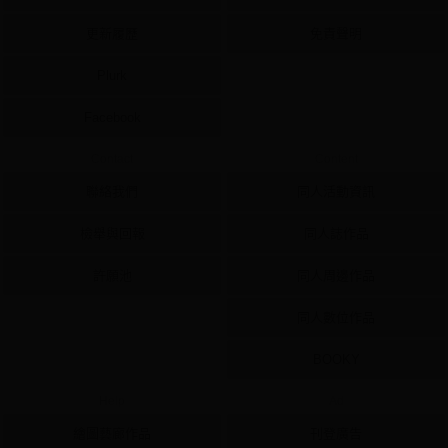
更新履歷
免責聲明
Plurk
Facebook
Contact
Content
聯絡我們
同人活動資訊
檢舉與回報
同人誌作品
許願池
同人周邊作品
同人數位作品
BOOKY
Help
Ad
繪圖藝廊作品
刊登廣告