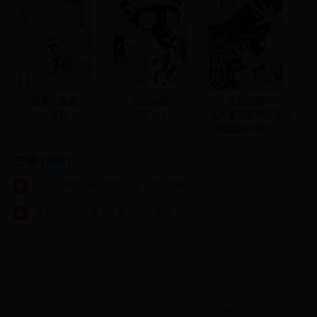
霹靂布袋戲
咒術迴戰
咒術迴戰
一世安
？？！！
兔兔咒靈怎麼想都應該
有澀澀buff吧！
宣傳小喇叭
[R18]刀劍亂舞紅塵組小說《綴金裂紋》
毛寶妃不是一個人，是三位好朋友
About
Policy
關於我們
隱私政策