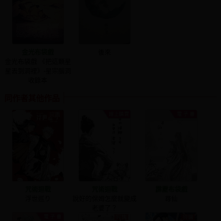
金光布袋戲
後來
金光布袋戲 《把這顆星
星丟到洞裡》-星宗腦洞
收錄本
同作者其他作品
咒術迴戰
咒術迴戰
霹靂布袋戲
浮世巡り
說好的保姆怎麼就變成
尋仙
老婆了？