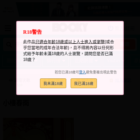
登入/註冊
我的購物車
R18警告
我的訂單
此作品
只適合年齡18歲或以上人士進入或瀏覽
(或合
搜尋
乎您當地的成年合法年齡)，且不得將內容以任何形
我的電子書架
式給予年齡未滿18歲的人士瀏覽，請問您是否已滿
18歲？
關於BOOKY
排行榜
近期熱搜
Vtuber
原
如何購買
若您已滿18歲可
登入
避免重複出現此警告
海外購買說明
瀏覽次數
跟它說讚
加入喜愛
加入筆記
我未滿18歲
我已滿18歲
+3
+1
510
常見問題Q&A
如何委託販售
小樓春雨
客服中心
台灣同人誌中心