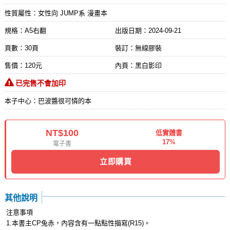
性質屬性：女性向 JUMP系 漫畫本
規格：A5右翻
出版日期：
2024-09-21
頁數：30頁
裝訂：無線膠裝
售價：120元
內頁：黑白影印
已完售不會加印
本子中心：巴波醬很可憐的本
NT$100
低實體書
17%
電子書
立即購買
其他說明
注意事項
1.本書主CP兔赤，內容含有一點點性描寫(R15)。