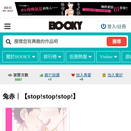
登入/註冊
我的購物車
我的訂單
搜尋
我的電子書架
關於BOOKY
排行榜
近期熱搜
Vtuber
原
如何購買
海外購買說明
瀏覽次數
跟它說讚
加入喜愛
加入筆記
+3
+8
5567
常見問題Q&A
如何委託販售
兔赤｜【stop!stop!stop!】
客服中心
台灣同人誌中心