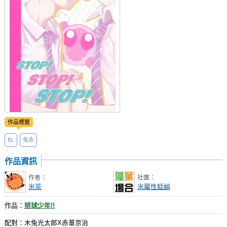
社團管理中心
登入BOOKY委託管理
作品標籤
BL
兔赤
作品資訊
作者：
社團：
米茶
米屬性蛞蝓
作品：
排球少年!!
配對：木兔光太郎X赤葦京治