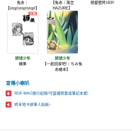
兔赤｜
【兔赤｜落空
戀愛壁咚183!!
【stop!stop!stop!】
HAZURE】
排球少年
排球少年
糖果
【一起回家吧!｜ちみ兔
赤繪本】
宣傳小喇叭
ROF-MAO旅行紀錄!可當護照套或筆記本套!
終末地卡繆單人貼紙~