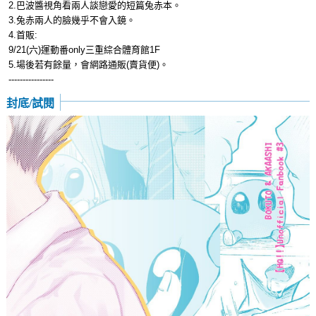
2.巴波醬視角看兩人談戀愛的短篇兔赤本。
3.兔赤兩人的臉幾乎不會入鏡。
4.首販:
9/21(六)運動番only三重綜合體育館1F
5.場後若有餘量，會網路通販(賣貨便)。
----------------
封底/試閱