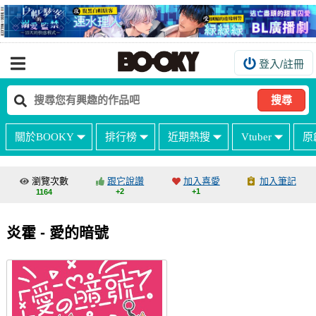
登入/註冊
我的購物車
我的訂單
搜尋
我的電子書架
關於BOOKY
排行榜
近期熱搜
Vtuber
原
如何購買
海外購買說明
瀏覽次數
跟它說讚
加入喜愛
加入筆記
+2
+1
1164
常見問題Q&A
如何委託販售
炎霍 - 愛的暗號
客服中心
台灣同人誌中心