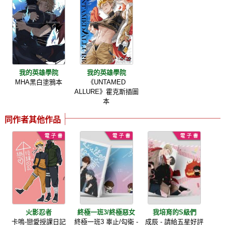
我的英雄學院
我的英雄學院
MHA黑白塗鴉本
《UNTAMED
ALLURE》霍克斯插圖
本
同作者其他作品
火影忍者
終極一班3/終極惡女
我培育的S級們
卡鳴-戀愛授課日記
終極一班3 辜止/勾衛 -
成辰 - 請給五星好評