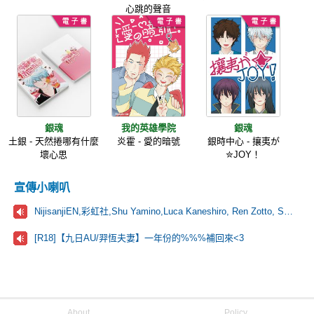
心跳的聲音
銀魂
我的英雄學院
銀魂
土銀 - 天然捲哪有什麼
炎霍 - 愛的暗號
銀時中心 - 攘夷が
壞心思
✮JOY！
宣傳小喇叭
NijisanjiEN,彩虹社,Shu Yamino,Luca Kaneshiro, Ren Zotto, Sonny Brisko, NOVA, にじさんじ
[R18]【九日AU/羿恆夫妻】一年份的%%%補回來<3
About
Policy