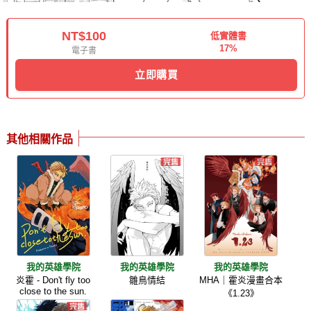
NT$100
低實體書
17%
電子書
立即購買
其他相關作品
我的英雄學院
我的英雄學院
我的英雄學院
炎霍 - Don't fly too
雛鳥情結
MHA｜霍炎漫畫合本
close to the sun.
《1.23》