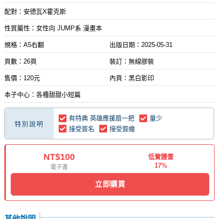
配對：安德瓦X霍克斯
性質屬性：女性向 JUMP系 漫畫本
規格：A5右翻
出版日期：
2025-05-31
頁數：26頁
裝訂：無線膠裝
售價：120元
內頁：黑白影印
本子中心：各種甜甜小短篇
有特典 英雄應援扇一把
量少
特別說明
接受簽名
接受簽繪
NT$100
低實體書
17%
電子書
立即購買
其他說明