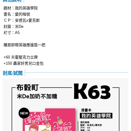
題材：我的英雄學院
書名：愛的暗號
ＣＰ：安德瓦x霍克斯
封面：米De
尺寸：A5
購買即贈英雄應援扇一把
+60 炎霍壓克力立牌
+150 轟家好男兒口金包
封底/試閱