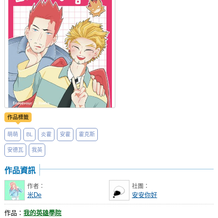
社團管理中心
登入BOOKY委託管理
作品標籤
萌萌
BL
炎霍
安霍
霍克斯
安德瓦
我英
作品資訊
作者：
社團：
米De
安安你好
作品：
我的英雄學院