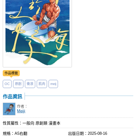
社團管理中心
登入BOOKY委託管理
作品標籤
OC
原創
衝浪
肌肉
meij
作品資訊
作者：
Meiji
性質屬性：一般向 原創類 漫畫本
規格：A5右翻
出版日期：
2025-08-16