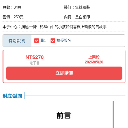
頁數：34頁
裝訂：無線膠裝
售價：250元
內頁：黑白影印
本子中心：描述一個生於群山中的小孩如何喜歡上衝浪的的故事
量足
接受簽名
特別說明
NT$270
上架於
2026/05/20
電子書
立即購買
封底/試閱