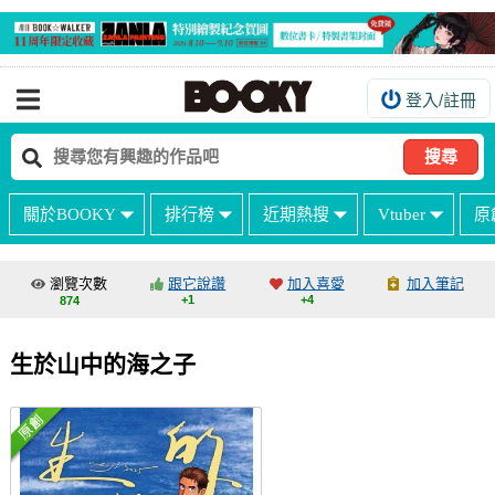
登入/註冊
我的購物車
我的訂單
搜尋
我的電子書架
關於BOOKY
排行榜
近期熱搜
Vtuber
原
如何購買
海外購買說明
瀏覽次數
跟它說讚
加入喜愛
加入筆記
+1
+4
874
常見問題Q&A
如何委託販售
生於山中的海之子
客服中心
台灣同人誌中心