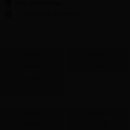
【銀魂】JOY4! 霧面收納盒
𓂃 ࣪˖ ִֶָ⏱️ 一起在不思議の国遊玩吧🐇་༘࿐
About
Policy
關於我們
隱私政策
更新履歷
免責聲明
Plurk
Facebook
Contact
Content
聯絡我們
同人活動資訊
檢舉與回報
同人誌作品