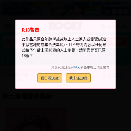
登入/註冊
我的購物車
R18警告
我的訂單
此作品
只適合年齡18歲或以上人士進入或瀏覽
(或合
搜尋
乎您當地的成年合法年齡)，且不得將內容以任何形
我的電子書架
式給予年齡未滿18歲的人士瀏覽，請問您是否已滿
18歲？
關於BOOKY
排行榜
近期熱搜
Vtuber
原
如何購買
若您已滿18歲可
登入
避免重複出現此警告
海外購買說明
瀏覽次數
跟它說讚
加入喜愛
加入筆記
我已滿18歲
我未滿18歲
+3
+6
1273
常見問題Q&A
如何委託販售
騎士專屬健教課程
客服中心
台灣同人誌中心