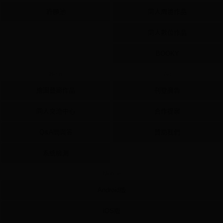
許願池
同人周邊作品
同人數位作品
BOOKY
Help
Ad
繪圖藝廊作品
刊登廣告
同人交流中心
合作提案
Q&A問與答
贊助我們
系統檢測
Mobile
Android版
iOS版