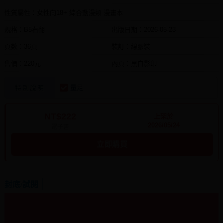
性質屬性：女性向18+ 綜合動漫類 漫畫本
規格：B5右翻
出版日期：
2026-05-23
頁數：36頁
裝訂：線膠裝
售價：220元
內頁：黑白影印
量足
特別說明
NT$222
上架於
2026/05/24
電子書
立即購買
封底/試閱