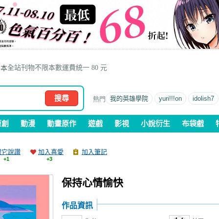
全站刊物不限本數運費統一 80 元
本
搜尋
我的英雄學院
yuri!!!on
idolish7
原創
動漫
動畫原作
遊戲
影視
小說衍生
布袋戲
跟它說讚
加入喜愛
加入筆記
+1
+3
保持心情愉快
作品資訊