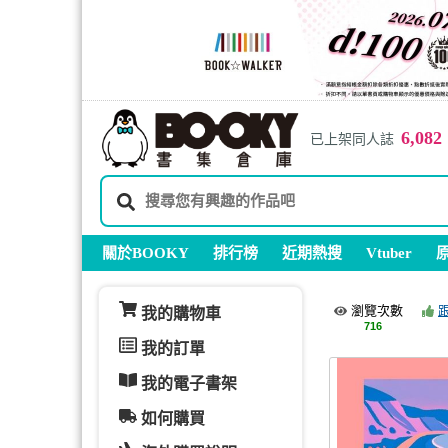
6,082
已上架同人誌
關於BOOKY
排行榜
近期熱搜
Vtuber
瀏覽次數
我的購物車
716
我的訂單
我的電子書架
如何購買