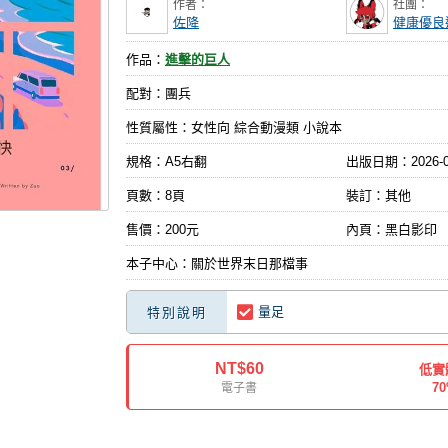
作者：
社團：
佐降
健康優良
作品：
進擊的巨人
配對：團兵
性質屬性：女性向 綜合動漫類 小說本
規格：A5右翻
出版日期：
2026-
頁數：8頁
裝訂：其他
售價：200元
內頁：黑白影印
本子中心：關於世界末日那檔事
量足
特別說明
NT$60
低實
7
電子書