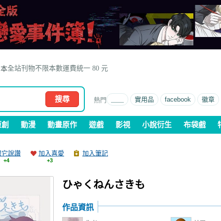
全站刊物不限本數運費統一 80 元
本
搜尋
＿＿
實用品
facebook
徽章
原創
動漫
動畫原作
遊戲
影視
小說衍生
布袋戲
跟它說讚
加入喜愛
加入筆記
+4
+3
ひゃくねんさきも
作品資訊