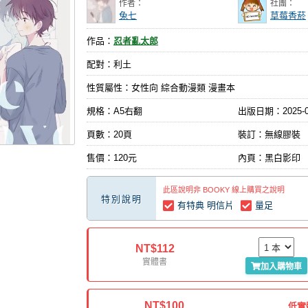
作者：
社團：
兔七
草莓香菸
作品：
忍者亂太郎
配對：利土
性質屬性：女性向 綜合動漫類 漫畫本
規格：A5右翻
出版日期：
2025-
頁數：20頁
裝訂：無線膠裝
售價：120元
內頁：黑白影印
此區說明非 BOOKY 線上購買之說明
特別說明
有特典 明信片
量足
NT$112
實體書
加入購物車
NT$100
低實