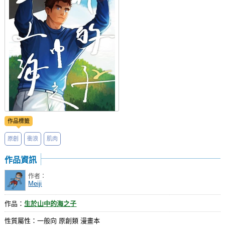
社團管理中心
登入BOOKY委託管理
作品標籤
原創
衝浪
肌肉
作品資訊
作者：
Meiji
作品：
生於山中的海之子
性質屬性：一般向 原創類 漫畫本