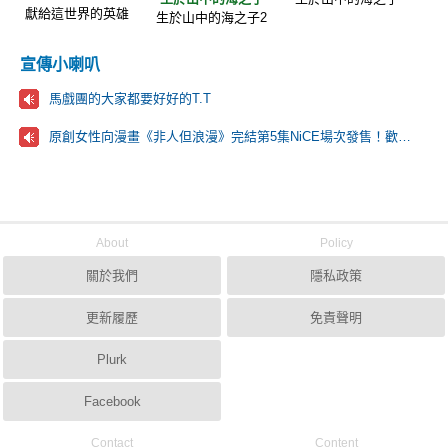
獻給這世界的英雄
生於山中的海之子2
宣傳小喇叭
馬戲團的大家都要好好的T.T
原創女性向漫畫《非人但浪漫》完結第5集NiCE場次發售！歡迎來看看！
About
Policy
關於我們
隱私政策
更新履歷
免責聲明
Plurk
Facebook
Contact
Content