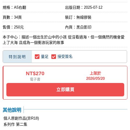
規格：A5右翻
出版日期：
2025-07-12
頁數：34頁
裝訂：無線膠裝
售價：250元
內頁：黑白影印
本子中心：描述一個出生於山中的小孩 從沒看過海，但一個偶然的機會愛
上了大海 且成為一個衝浪玩家的故事
量足
接受簽名
特別說明
NT$270
上架於
2026/05/20
電子書
立即購買
其他說明
個人原創作品(非R18)
系列作 第二集