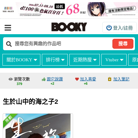
登入/註冊
我的購物車
我的訂單
搜尋
我的電子書架
關於BOOKY
排行榜
近期熱搜
Vtuber
原
如何購買
海外購買說明
瀏覽次數
跟它說讚
加入喜愛
加入筆記
+2
+6
379
常見問題Q&A
如何委託販售
生於山中的海之子2
客服中心
台灣同人誌中心