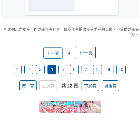
列表列出之接受工作委託作者列表，僅為作者提供接受委託的管道，不提供委託保
障。
下一頁
上一頁
4
1
2
3
4
5
6
7
8
9
10
共 22 頁
第一頁
上10頁
下10頁
最後頁