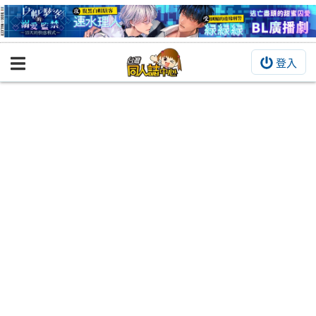
登入
BOOKY書集倉庫
同人作品
同人誌
同人周邊
同人數位作品
活動&消息
同人誌活動
最新消息
同人相關店家
宣傳&交流