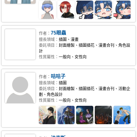
75眼蟲
作者：
擅長領域：
插圖、漫畫
委託項目：
封面繪製、插圖插花、漫畫合刊、角色設
計
性質屬性：
一般向、女性向
咕咕子
作者：
擅長領域：
插圖
委託項目：
封面繪製、插圖插花、漫畫合刊、活動企
劃、角色設計
性質屬性：
一般向、女性向