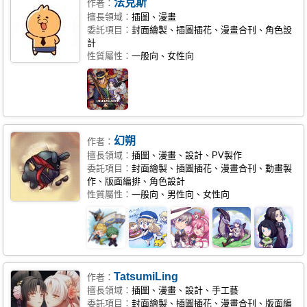
法克斯
作者：
擅長領域：
插圖、漫畫
委託項目：
封面繪製、插圖插花、漫畫合刊、角色設
計
性質屬性：
一般向、女性向
幻朔
作者：
擅長領域：
插圖、漫畫、設計、PV製作
委託項目：
封面繪製、插圖插花、漫畫合刊、動畫製
作、版面編排、角色設計
性質屬性：
一般向、男性向、女性向
TatsumiLing
作者：
擅長領域：
插圖、漫畫、設計、手工藝
委託項目：
封面繪製、插圖插花、漫畫合刊、版面編