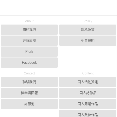
About
Policy
關於我們
隱私政策
更新履歷
免責聲明
Plurk
Facebook
Contact
Content
聯絡我們
同人活動資訊
檢舉與回報
同人誌作品
許願池
同人周邊作品
同人數位作品