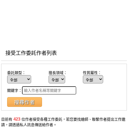
同人社團
工作委託
同人宣傳看板
繪圖藝廊
交流中心
接受工作委託作者列表
攤位轉讓區
會員功能選單
委託類型：
擅長領域：
性質屬性：
會員中心
關鍵字：
註冊會員
登入
423
目前有
位作者接受各種工作委託，若您要找繪師、聯繫作者提出工作邀
請，請透過私人訊息傳送給作者。