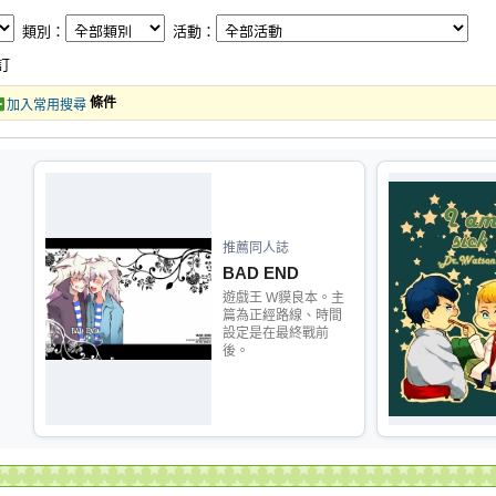
類別：
活動：
訂
條件
加入常用搜尋
推薦同人誌
BAD END
遊戲王 W貘良本。主
篇為正經路線、時間
設定是在最終戰前
後。