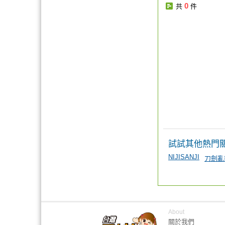
0
共
件
試試其他熱門
NIJISANJI
刀劍亂
About
關於我們