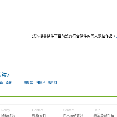
您的搜尋條件下目前沒有符合條件的同人數位作品，
關鍵字
舞
原創
＿＿
#胸章
明信片
#原創
Policy
Contact
Content
Help
隱私政策
聯絡我們
同人活動資訊
繪圖藝廊作品