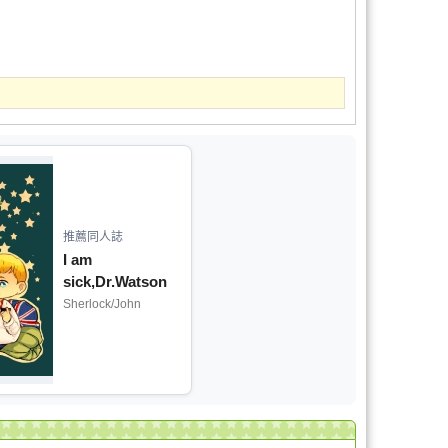
推薦同人誌
I am
sick,Dr.Watson
Sherlock/John