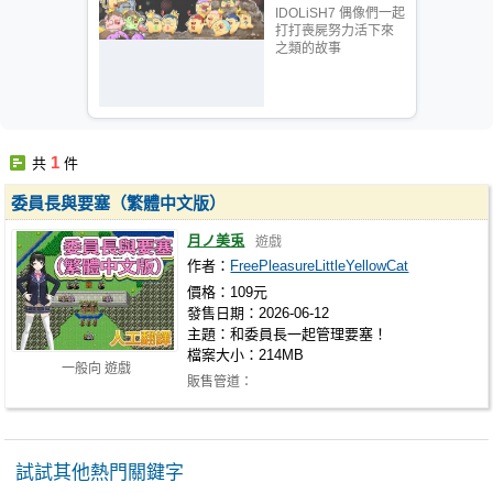
IDOLiSH7 偶像們一起
打打喪屍努力活下來
之類的故事
1
共
件
委員長與要塞（繁體中文版）
月ノ美兎
遊戲
作者：
FreePleasureLittleYellowCat
價格：109元
發售日期：2026-06-12
主題：和委員長一起管理要塞！
檔案大小：214MB
一般向 遊戲
販售管道：
https://www.dlsite.com/maniax/work/=/product_id/
ht…
試試其他熱門關鍵字