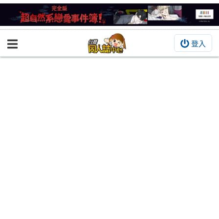
登入
BOOKY書集倉庫
同人作品
同人誌
同人周邊
同人數位作品
活動&消息
同人誌活動
最新消息
同人相關店家
宣傳&交流