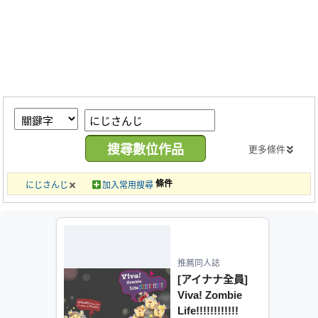
同人社團
工作委託
同人宣傳看板
繪圖藝廊
交流中心
攤位轉讓區
更多條件
會員功能選單
條件
にじさんじ
加入常用搜尋
會員中心
註冊會員
登入
推薦同人誌
[アイナナ全員]
Viva! Zombie
Life!!!!!!!!!!!!