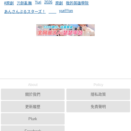
Yuri
2026
#原創
刀劍亂舞
原創
我的英雄學院
yuri!!!on
あんさんぶるスターズ！
＿＿
About
Policy
關於我們
隱私政策
更新履歷
免責聲明
Plurk