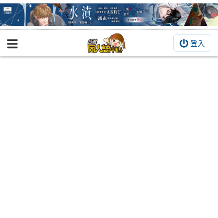
登入
BOOKY書集倉庫
同人作品
同人誌
同人周邊
同人數位作品
活動&消息
同人誌活動
最新消息
同人相關店家
宣傳&交流