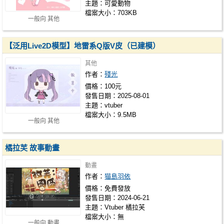
主題：可愛動物
檔案大小：703KB
一般向 其他
【泛用Live2D模型】地雷系Q版V皮（已建模）
其他
作者：
殘光
價格：100元
發售日期：2025-08-01
主題：vtuber
檔案大小：9.5MB
一般向 其他
橘拉芙 故事動畫
動畫
作者：
猫島羽依
價格：免費發放
發售日期：2024-06-21
主題：Vtuber 橘拉芙
檔案大小：無
一般向 動畫