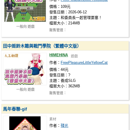
價格：109元
發售日期：2026-06-12
主題：和委員長一起管理要塞！
檔案大小：214MB
一般向 遊戲
販售管道：
https://www.dlsite.com/maniax/work/=/product_id/
ht…
田中姬鈴木雛與戰鬥學院（繁體中文版）
HIMEHINA
遊戲
作者：
FreePleasureLittleYellowCat
價格：44元
發售日期：?
主題：養成SLG
檔案大小：362MB
一般向 遊戲
販售管道：
https://www.dlsite.com/maniax/work/=/product_id/
ht…
馬年春聯-gif
素材
作者：
殘光