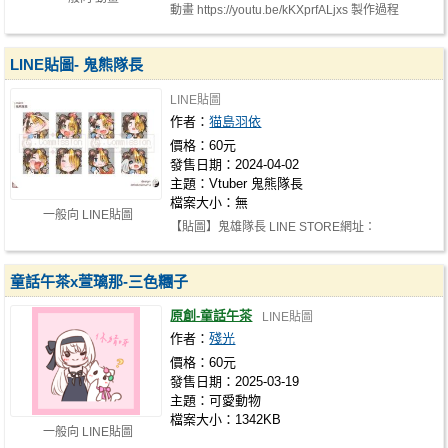
動畫 https://youtu.be/kKXprfALjxs 製作過程
https://youtu.be/6IXlHRgFZRw
LINE貼圖- 鬼熊隊長
LINE貼圖
作者：
猫島羽依
價格：60元
發售日期：2024-04-02
主題：Vtuber 鬼熊隊長
檔案大小：無
一般向 LINE貼圖
【貼圖】鬼雄隊長 LINE STORE網址：
https://store.line.me/stickershop/product/26…
童話午茶x萱璃那-三色糰子
原創-童話午茶
LINE貼圖
作者：
殘光
價格：60元
發售日期：2025-03-19
主題：可愛動物
檔案大小：1342KB
一般向 LINE貼圖