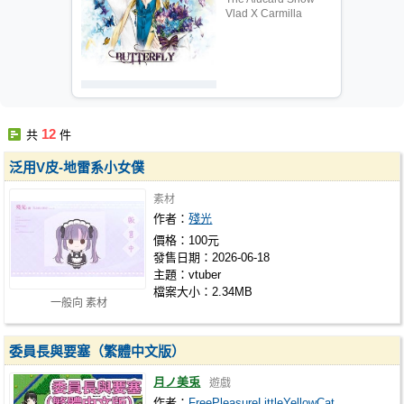
Vlad X Carmilla
12
共
件
泛用V皮-地雷系小女僕
素材
作者：
殘光
價格：100元
發售日期：2026-06-18
主題：vtuber
檔案大小：2.34MB
一般向 素材
委員長與要塞（繁體中文版）
月ノ美兎
遊戲
作者：
FreePleasureLittleYellowCat