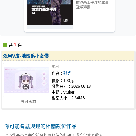
描述西太平洋的軍事
戰爭漫畫
1
共
件
泛用V皮-地雷系小女僕
素材
作者：
殘光
價格：100元
發售日期：2026-06-18
主題：vtuber
檔案大小：2.34MB
一般向 素材
你可能會感興趣的相關數位作品
以下作品不是完全符合搜尋條件的結果，或許您會喜歡。