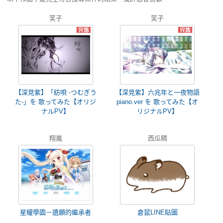
笑子
笑子
【深見紫】「紡唄 -つむぎう
【深見紫】六兆年と一夜物語
た-」を 歌ってみた【オリジ
piano.ver を 歌ってみた【オ
ナルPV】
リジナルPV】
翔嵐
西瓜精
星耀學園－遺願的繼承者
倉鼠LINE貼圖