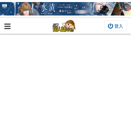
登入
BOOKY書集倉庫
同人作品
同人誌
同人周邊
同人數位作品
活動&消息
同人誌活動
最新消息
同人相關店家
宣傳&交流