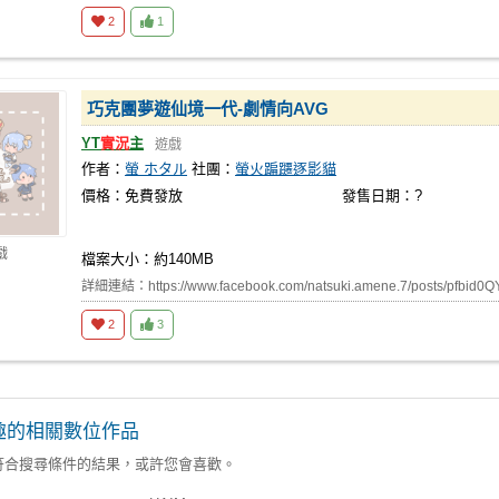
2
1
巧克團夢遊仙境一代-劇情向AVG
YT
實況
主
遊戲
作者：
螢 ホタル
社團：
螢火蹁躚逐影貓
價格：免費發放
發售日期：?
戲
檔案大小：約140MB
詳細連結：https://www.facebook.com/natsuki.amene.7/posts/pfbid0
2
3
趣的相關數位作品
符合搜尋條件的結果，或許您會喜歡。