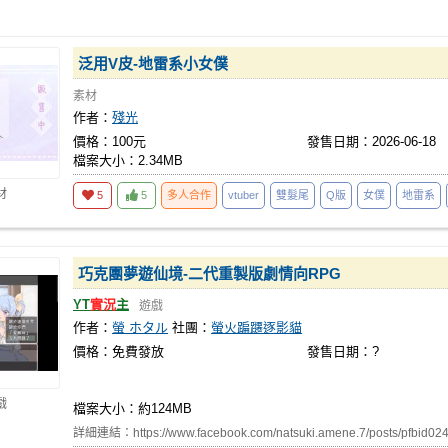
泛用V皮-地雷系小女僕
素材
作者：
殘光
價格：100元
發售日期：2026-06-18
檔案大小：2.34MB
材
5
5
多人合作
vtuber
雙髮尾
Q版
女僕
地雷系
巧克團夢遊仙境-二代重製版劇情向RPG
YT
實況
主
遊戲
作者：
螢 ホタル
社團：
螢火蹁躚逐影貓
價格：免費發放
發售日期：?
戲
檔案大小：約124MB
詳細連結：https://www.facebook.com/natsuki.amene.7/posts/pfbid