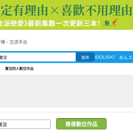
宣傳、交流平台
IDOLISH7
あんス
搜尋
實況同人數位作品