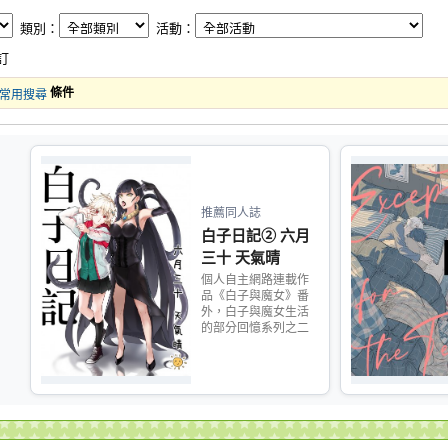
類別：
活動：
訂
條件
常用搜尋
推薦同人誌
白子日記② 六月
三十 天氣晴
個人自主網路連載作
品《白子與魔女》番
外，白子與魔女生活
的部分回憶系列之二