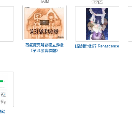
HAIM
汜羽荃
蒸氣龐克解謎獨立游戲
[原創遊戲]葬 Renascence
《第31號實驗體》
動篇