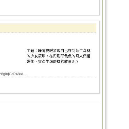
主題：睜開雙眼發現自己來到陌生森林
的少女筱瑀，在與形形色色的奇人們相
遇後，會產生怎麼樣的故事呢？
QY8giojGzR48at…