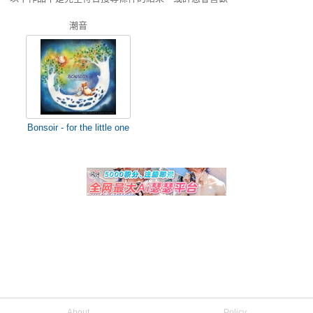
潮音
Bonsoir - for the little one
About
Policy