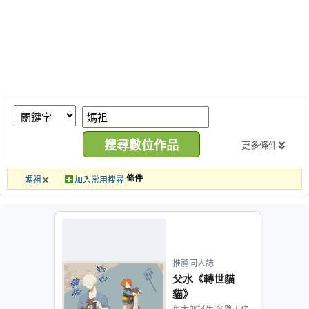
同人社團
工作委託
同人宣傳看板
繪圖藝廊
交流中心
攤位轉讓區
更多條件
會員功能選單
條件
媽祖
加入常用搜尋
會員中心
註冊會員
登入
推薦同人誌
父水《轉世貓
貓》