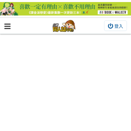
登入
BOOKY書集倉庫
同人作品
同人誌
同人周邊
同人數位作品
活動&消息
同人誌活動
最新消息
同人相關店家
宣傳&交流