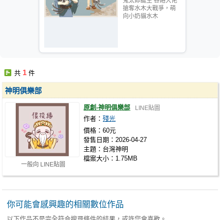
鬼太郎誕生 各路大佬
搶奪水木大戰爭，萌
向小奶貓水木
1
共
件
神明俱樂部
原創-神明俱樂部
LINE貼圖
作者：
殘光
價格：60元
發售日期：2026-04-27
主題：台灣神明
檔案大小：1.75MB
一般向 LINE貼圖
你可能會感興趣的相關數位作品
以下作品不是完全符合搜尋條件的結果，或許您會喜歡。