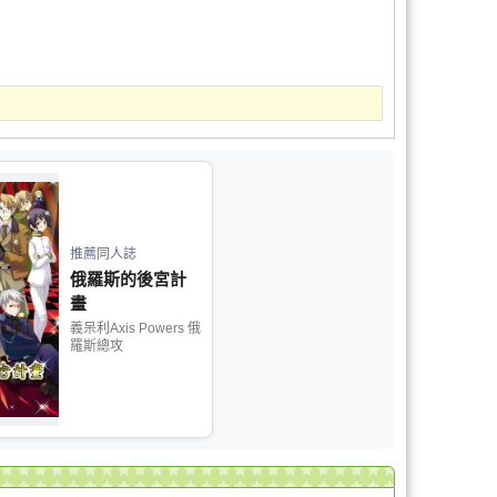
推薦同人誌
俄羅斯的後宮計
畫
義呆利Axis Powers 俄
羅斯總攻