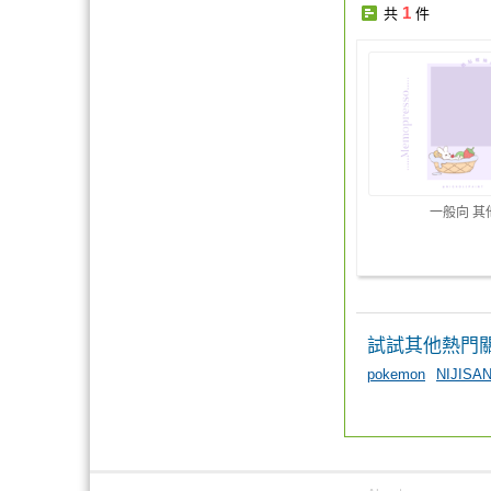
1
共
件
一般向 其
試試其他熱門
pokemon
NIJISAN