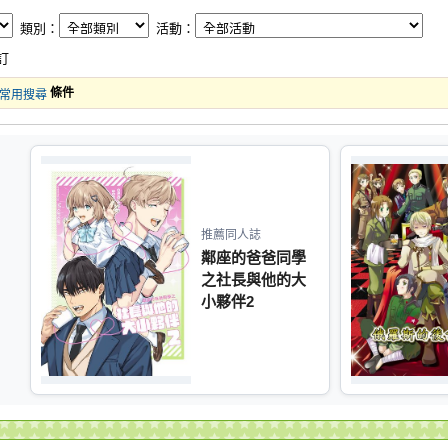
類別：
活動：
訂
條件
常用搜尋
推薦同人誌
鄰座的爸爸同學
之社長與他的大
小夥伴2