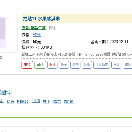
拍貼11 水果冰淇淋
原創-童話午茶
其他
作者：
殘光
價格：50元
發售日期：2023-12-11
檔案大小：384KB
新框上架 有興趣的朋友可以到各縣市的memopresso據點印拍貼 50元
他
2
3
泡澡
兔子
夏季
Ｑ版
可愛動物
草莓
甜點
關鍵字
JI
2026
貼紙
明信片
雙面
徽章
#原創