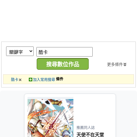
同人社團
工作委託
同人宣傳看板
繪圖藝廊
交流中心
攤位轉讓區
更多條件
會員功能選單
條件
酷卡
加入常用搜尋
會員中心
註冊會員
登入
推薦同人誌
天使不在天堂