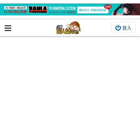
登入
BOOKY書集倉庫
同人作品
同人誌
同人周邊
同人數位作品
活動&消息
同人誌活動
最新消息
同人相關店家
宣傳&交流