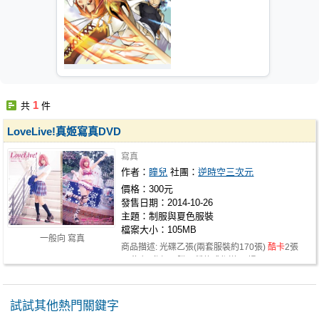
1
共
件
LoveLive!真姬寫真DVD
寫真
作者：
瞳兒
社團：
逆時空三次元
價格：300元
發售日期：2014-10-26
主題：制服與夏色服裝
檔案大小：105MB
一般向 寫真
商品描述: 光碟乙張(兩套服裝約170張)
酷卡
2張
A3海報(參加預購兩種款式都送,現場…
試試其他熱門關鍵字