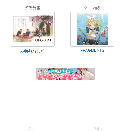
夕街昇雪
クエン酸P
FRAGMENTS
犬神使いと少年
About
Policy