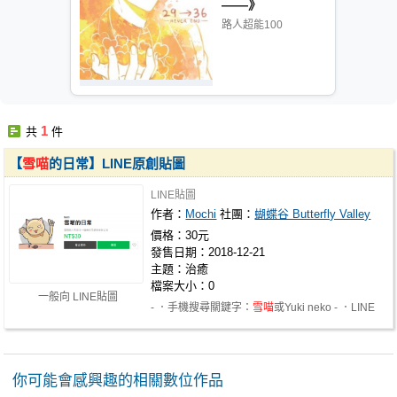
——》
路人超能100
1
共
件
【
雪喵
的日常】LINE原創貼圖
LINE貼圖
作者：
Mochi
社團：
蝴蝶谷 Butterfly Valley
價格：30元
發售日期：2018-12-21
主題：治癒
檔案大小：0
一般向 LINE貼圖
- ．手機搜尋關鍵字：
雪喵
或​Yuki neko - ．LINE
STORE： https://store.line.me/s…
你可能會感興趣的相關數位作品