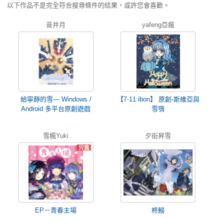
以下作品不是完全符合搜尋條件的結果，或許您會喜歡。
音井月
yafeng亞瘋
給寧靜的雪— Windows /
【7-11 ibon】 原創-斯維亞與
Android 多平台原創遊戲
雪鴞
雪楓Yuki
夕街昇雪
EP－青春主場
柊鰯