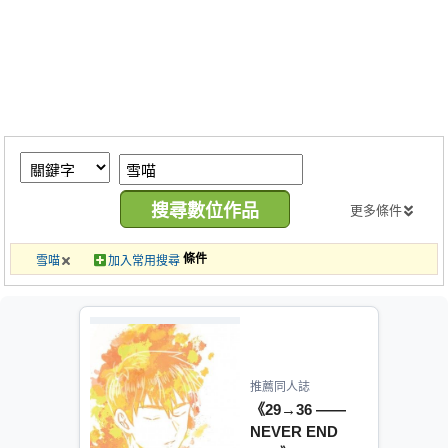
同人社團
工作委託
同人宣傳看板
繪圖藝廊
交流中心
攤位轉讓區
更多條件
會員功能選單
條件
雪喵
加入常用搜尋
會員中心
註冊會員
登入
推薦同人誌
《29→36 ——
NEVER END