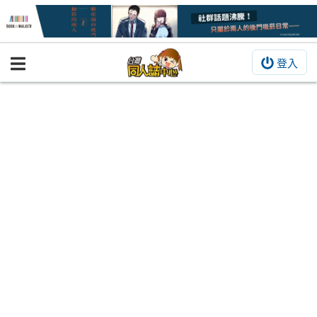
登入
BOOKY書集倉庫
同人作品
同人誌
同人周邊
同人數位作品
活動&消息
同人誌活動
最新消息
同人相關店家
宣傳&交流