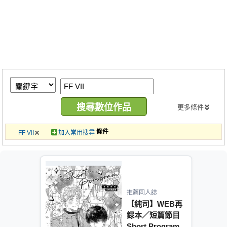
同人社團
工作委託
同人宣傳看板
繪圖藝廊
交流中心
攤位轉讓區
更多條件
會員功能選單
條件
FF VII
加入常用搜尋
會員中心
註冊會員
登入
推薦同人誌
【純司】WEB再
録本／短篇節目
Short Program