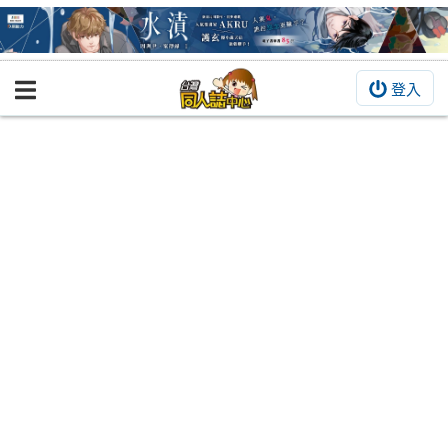
登入
BOOKY書集倉庫
同人作品
同人誌
同人周邊
同人數位作品
活動&消息
同人誌活動
最新消息
同人相關店家
宣傳&交流