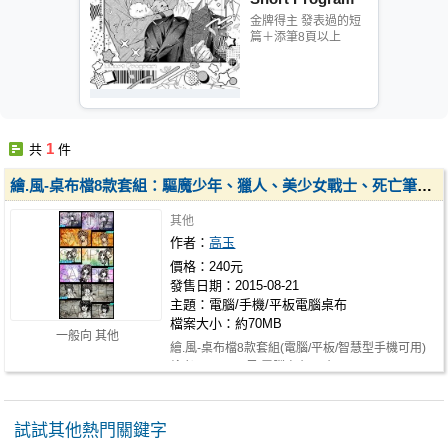
金牌得主 發表過的短
篇＋添筆8頁以上
1
共
件
繪.風-桌布檔8款套組：驅魔少年、獵人、美少女戰士、死亡筆記本、
其他
作者：
高玉
價格：240元
發售日期：2015-08-21
主題：電腦/手機/平板電腦桌布
檔案大小：約70MB
一般向 其他
繪.風-桌布檔8款套組(電腦/平板/智慧型手機可用)
繪者：WINDY風 電腦桌布尺寸：192…
試試其他熱門關鍵字