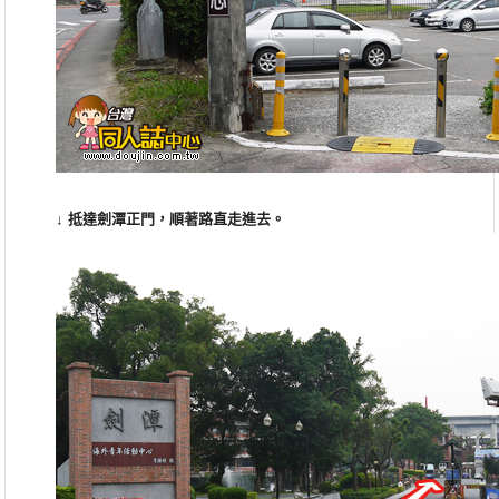
↓ 抵達劍潭正門，順著路直走進去。