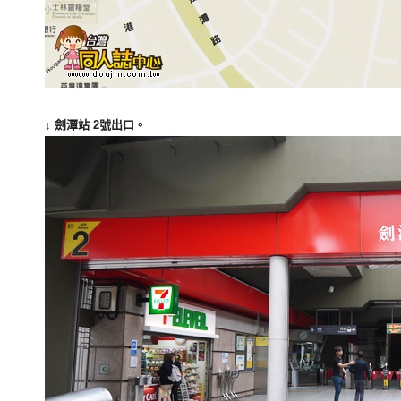
↓
劍潭站 2號出口
。