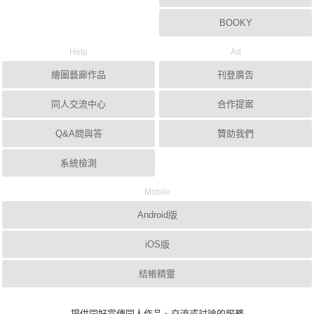
BOOKY
Help
Ad
繪圖藝廊作品
刊登廣告
同人交流中心
合作提案
Q&A問與答
贊助我們
系統檢測
Mobile
Android版
iOS版
結帳精靈
提供同好宣傳同人作品、交流或討論的服務