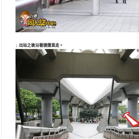
↓ 出站之後沿著捷運直走。