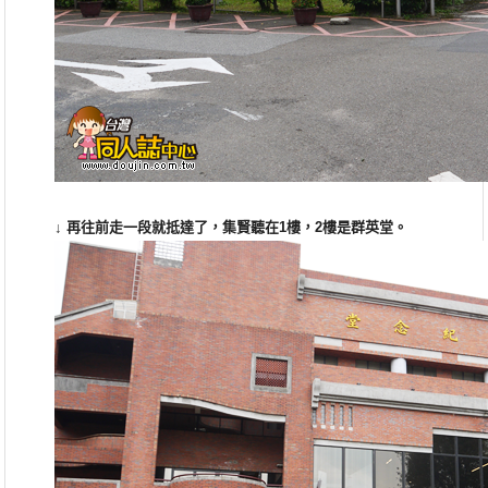
↓
再往前走一段就抵達了，集賢聽在1樓，2樓是群英堂
。