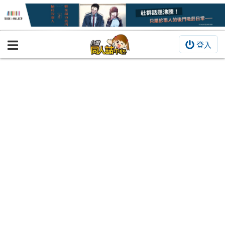
登入
BOOKY書集倉庫
同人作品
同人誌
同人周邊
同人數位作品
活動&消息
同人誌活動
最新消息
同人相關店家
宣傳&交流