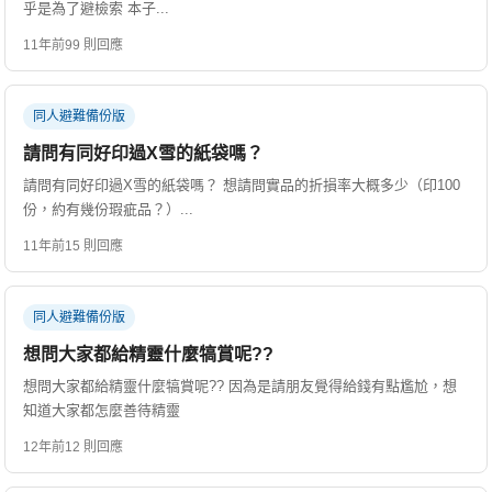
乎是為了避檢索 本子...
11年前
99 則回應
同人避難備份版
請問有同好印過X雪的紙袋嗎？
請問有同好印過X雪的紙袋嗎？ 想請問實品的折損率大概多少（印100
份，約有幾份瑕疵品？）...
11年前
15 則回應
同人避難備份版
想問大家都給精靈什麼犒賞呢??
想問大家都給精靈什麼犒賞呢?? 因為是請朋友覺得給錢有點尷尬，想
知道大家都怎麼善待精靈
12年前
12 則回應