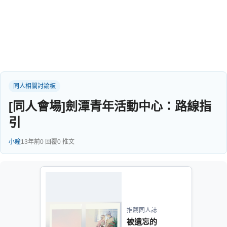
同人社團
工作委託
同人宣傳看板
繪圖藝廊
同人相關討論板
交流中心
[同人會場]劍潭青年活動中心：路線指
攤位轉讓區
引
會員功能選單
小瞳
13年前
0 回覆
0 推文
會員中心
註冊會員
登入
推薦同人誌
被遺忘的