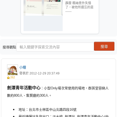
霹靂 楓岫意外失憶
了，被他所遺忘的是
——
搜尋觀點
小瞳
發表於 2012-12-29 20:37:49
262
劍潭青年活動中心
：
小型
O
nly場次常使用的場地，群英堂容納人
數約800人、集賢廳約300人
。
地址
：
台北市士林區中山北路四段16號
最近捷運站名與出口：
淡水線 劍潭站 劍潭青年活動中心(中