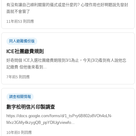
有沒有讓自己順利關窗的儀式或是什麼的? 心理作用也好啊聽說先發封
面就不會窗了
11年前
53 則回應
同人避難備份版
ICE社團繳費規則
好奇問個 ICE入選社團繳費期限到3/1為止，今天(3/2)看到有人說他忘
記繳費 但他後來看到...
7年前
5 則回應
調查相關情報
數字松明信片印製調查
https://docs.google.com/forms/d/1_tsPry6B802o8VOh4oLN-
Mxz3GMy4kzygQB_ppYDlUg/viewfo...
10年前
0 則回應