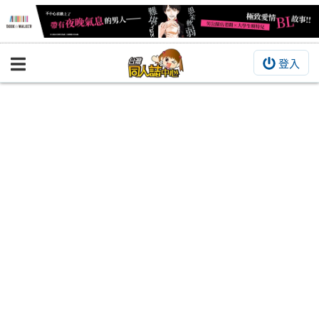
登入
BOOKY書集倉庫
同人作品
同人誌
同人周邊
同人數位作品
活動&消息
同人誌活動
最新消息
同人相關店家
宣傳&交流