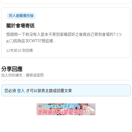
同人避難備份版
關於會場寄送
想請問一下有沒有人是本子寄到家確認好之後再自己寄到會場的? (つ
д⊂)因為這次CWT37想這樣...
12年前
10 則回應
分享回應
加入你的補充、觀察或提問
您必須
登入
才可以發表主題或回覆文章