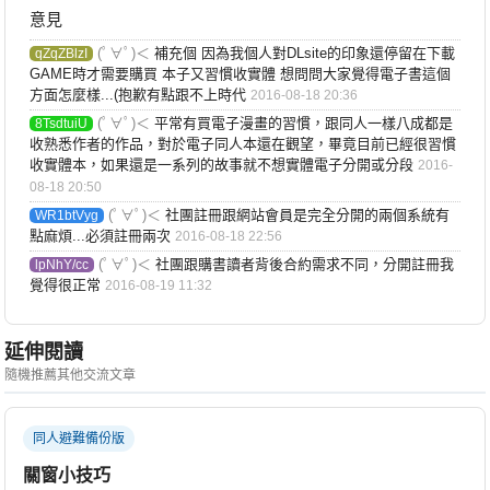
意見
(ﾟ∀ﾟ)＜
補充個 因為我個人對DLsite的印象還停留在下載
qZqZBlzI
GAME時才需要購買 本子又習慣收實體 想問問大家覺得電子書這個
方面怎麼樣...(抱歉有點跟不上時代
2016-08-18 20:36
(ﾟ∀ﾟ)＜
平常有買電子漫畫的習慣，跟同人一樣八成都是
8TsdtuiU
收熟悉作者的作品，對於電子同人本還在觀望，畢竟目前已經很習慣
收實體本，如果還是一系列的故事就不想實體電子分開或分段
2016-
08-18 20:50
(ﾟ∀ﾟ)＜
社團註冊跟網站會員是完全分開的兩個系統有
WR1btVyg
點麻煩...必須註冊兩次
2016-08-18 22:56
(ﾟ∀ﾟ)＜
社團跟購書讀者背後合約需求不同，分開註冊我
lpNhY/cc
覺得很正常
2016-08-19 11:32
延伸閱讀
隨機推薦其他交流文章
同人避難備份版
關窗小技巧