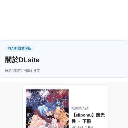
同人社團
工作委託
同人宣傳看板
繪圖藝廊
同人避難備份版
交流中心
關於DLsite
攤位轉讓區
會員功能選單
無名
9年前
0 回覆
4 推文
會員中心
註冊會員
登入
推薦同人誌
【elipomu】趨光
性 ‧ 下冊
NIJISANJI EN