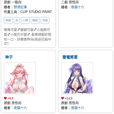
原創 一般向
二創 男性向
繪者：
野清記事
繪者：
夜猫十六
作畫工具：CLIP STUDIO PAINT
萌寵
鳥
小鸚
鸚鵡
鳥繪
嘴嘴可愛💕腳腳可愛💕小翅膀可
愛💕小尾巴可愛💕 看哪裡都好想
咬一口，好療癒啊🤤(鳥迷花痴中
😍)
神子
雷電將軍
×9.0
×14.5
原創 男性向
原創 男性向
繪者：
夜猫十六
繪者：
夜猫十六