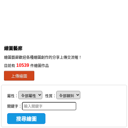
同人社團
工作委託
同人宣傳看板
繪圖藝廊
繪圖藝廊
交流中心
繪圖藝廊歡迎各種繪圖創作的分享上傳交流喔！
攤位轉讓區
10539
目前有
件繪圖作品
會員功能選單
上傳繪圖
會員中心
註冊會員
屬性：
性質：
登入
關鍵字：