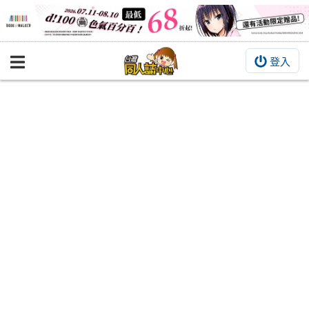
登入
BOOKY書集倉庫
同人作品
同人誌
同人周邊
同人數位作品
活動&消息
同人誌活動
最新消息
同人相關店家
宣傳&交流