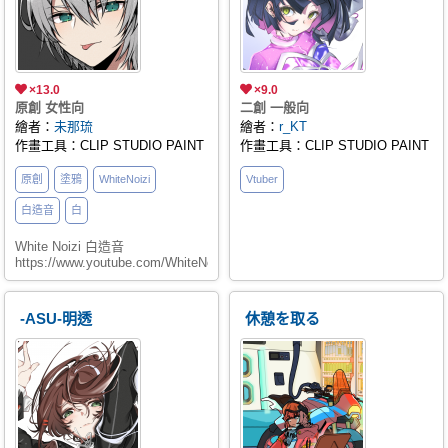
×13.0
×9.0
原創 女性向
二創 一般向
繪者：
未那琉
繪者：
r_KT
作畫工具：CLIP STUDIO PAINT
作畫工具：CLIP STUDIO PAINT
原創
塗鴉
WhiteNoizi
Vtuber
白造音
白
White Noizi 白造音
https://www.youtube.com/WhiteNoizi
-ASU-明透
休憩を取る