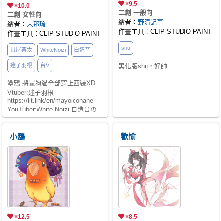
×9.5
×10.0
二創 一般向
二創 女性向
繪者：
野清記事
繪者：
未那琉
作畫工具：CLIP STUDIO PAINT
作畫工具：CLIP STUDIO PAINT
shu
鼠屋栗太
WhiteNoizi
白造音
迷子羽根
台V
黑化版shu，好帥
塗鴉 將鼠狗貓全部穿上西裝XD
Vtuber:迷子羽根
https://lit.link/en/mayoicohane
YouTuber:White Noizi 白造音の
小白
https://www.youtube.com/WhiteNoizi
Vtuber:鼠屋栗太
小鸚
歡愉
https://portaly.cc/kurita
×12.5
×8.5