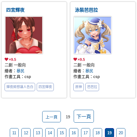
四宮輝夜
泳裝芭芭拉
×9.5
×9.5
二創 一般向
二創 一般向
繪者：
暴民
繪者：
暴民
作畫工具：csp
作畫工具：csp
輝夜姬想讓人告白
四宮輝夜
原神
芭芭拉
下一頁
上一頁
19
11
12
13
14
15
16
17
18
19
20