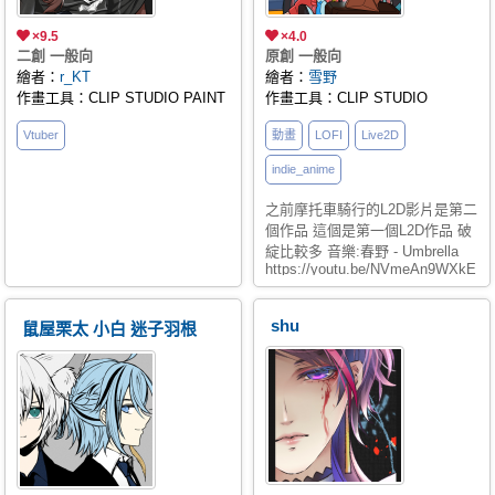
×9.5
×4.0
二創 一般向
原創 一般向
繪者：
r_KT
繪者：
雪野
作畫工具：CLIP STUDIO PAINT
作畫工具：CLIP STUDIO
Vtuber
動畫
LOFI
Live2D
indie_anime
之前摩托車騎行的L2D影片是第二
個作品 這個是第一個L2D作品 破
綻比較多 音樂:春野 - Umbrella
https://youtu.be/NVmeAn9WXkE
shu
鼠屋栗太 小白 迷子羽根