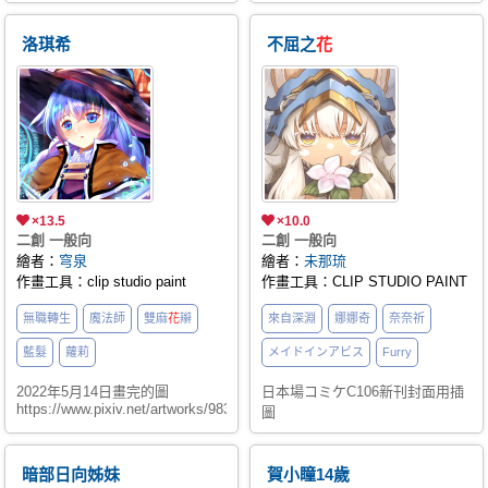
洛琪希
不屈之
花
×13.5
×10.0
二創 一般向
二創 一般向
繪者：
穹泉
繪者：
未那琉
作畫工具：clip studio paint
作畫工具：CLIP STUDIO PAINT
無職轉生
魔法師
雙麻
花
辮
來自深淵
娜娜奇
奈奈祈
藍髮
蘿莉
メイドインアビス
Furry
2022年5月14日畫完的圖
日本場コミケC106新刊封面用插
https://www.pixiv.net/artworks/98344713
圖
暗部日向姊妹
賀小瞳14歲