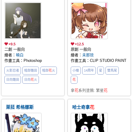
×9.5
×12.5
二創 一般向
原創 一般向
繪者：
曉白
繪者：
未那琉
作畫工具：Photoshop
作畫工具：CLIP STUDIO PAINT
火影忍者
暗部雛田
暗部
花
火
小瞳
14周年
星
雙馬尾
日向雛田
日向
花
火
花
拿
花
系列塗鴉: 繁星
花
萊菈 希格娜斯
哈士奇拿
花