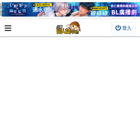
登入
BOOKY書集倉庫
同人作品
同人誌
同人周邊
同人數位作品
活動&消息
同人誌活動
最新消息
同人相關店家
宣傳&交流