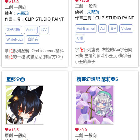
×17.0
×13.0
二創 一般向
二創 一般向
繪者：
未那琉
繪者：
未那琉
作畫工具：CLIP STUDIO PAINT
作畫工具：CLIP STUDIO PAINT
AoiHinamori
Aoi
台V
Vtuber
迷子羽根
Vtuber
台V
Q版
WhiteNoizi
白造音
拿
花
系列塗鴉: 右邊的Aoi拿著向
拿
花
系列塗鴉: Orchidaceae/蘭科
日葵 左邊的貓咪小丑_小葵拿著
蘭
花
的一種 狗貓貼貼(非官方CP)
小丑的鼻子
璽那🎈🎂
精靈幻想記 瑟莉亞5
×13.5
×9.0
原創 一般向
二創 一般向