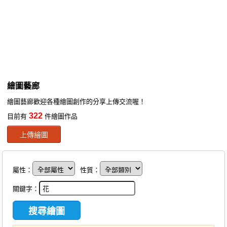
同人社團
工作委託
同人宣傳看板
繪圖藝廊
繪圖藝廊
交流中心
繪圖藝廊歡迎各種繪圖創作的分享上傳交流喔！
攤位轉讓區
322
目前有
件繪圖作品
會員功能選單
上傳繪圖
會員中心
註冊會員
屬性：
性質：
登入
關鍵字：