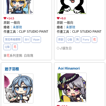
×14.5
×9.0
原創 一般向
原創 一般向
繪者：
未那琉
繪者：
未那琉
作畫工具：CLIP STUDIO PAINT
作畫工具：CLIP STUDIO PAINT
萊菈希格娜斯
台V
Vtype
原創
Q版
狗
Furry
花
Q版
花
🌕🌙誕生日
拿
花
系列塗鴉: 白玫瑰
Aoi Hinamori
迷子羽根