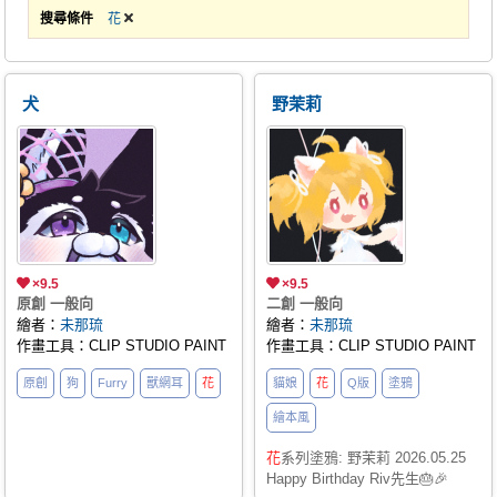
搜尋條件
花
犬
野茉莉
×9.5
×9.5
原創 一般向
二創 一般向
繪者：
未那琉
繪者：
未那琉
作畫工具：CLIP STUDIO PAINT
作畫工具：CLIP STUDIO PAINT
原創
狗
Furry
獸網耳
花
貓娘
花
Q版
塗鴉
繪本風
花
系列塗鴉: 野茉莉 2026.05.25
Happy Birthday Riv先生🎂🎉