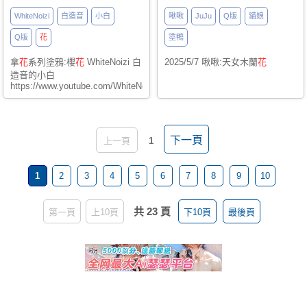
WhiteNoizi
白造音
小白
啾啾
JuJu
Q版
貓娘
Q版
花
塗鴨
拿
花
系列塗鴉:櫻
花
WhiteNoizi 白
2025/5/7 啾啾:天女木蘭
花
造音的小白
https://www.youtube.com/WhiteNoizi
下一頁
上一頁
1
1
2
3
4
5
6
7
8
9
10
共 23 頁
第一頁
上10頁
下10頁
最後頁