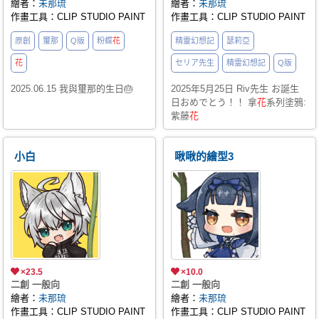
繪者：
未那琉
繪者：
未那琉
作畫工具：CLIP STUDIO PAINT
作畫工具：CLIP STUDIO PAINT
原創
璽那
Q版
粉蝶
花
精靈幻想記
瑟莉亞
花
セリア先生
精霊幻想記
Q版
2025.06.15 我與璽那的生日🎂
2025年5月25日 Riv先生 お誕生
日おめでとう！！ 拿
花
系列塗鴉:
紫藤
花
小白
啾啾的繪型3
×23.5
×10.0
二創 一般向
二創 一般向
繪者：
未那琉
繪者：
未那琉
作畫工具：CLIP STUDIO PAINT
作畫工具：CLIP STUDIO PAINT