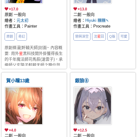
×17.0
×13.0
原創 一般向
二創 一般向
繪者：
元太初
繪者：
Hiyuki 糰糰🍡
作畫工具：Painter
作畫工具：Procreate
原創
奇幻
戀與深空
沈
星
回
Q版
可愛
原創條漫[軒轅天師]封面~ 內容概
要: 用外
星
黑科技開外掛獲得長生
的千年魔法師司馬辰(滄雲子)，承
繼師父玄陽子軒轅天師之職位與
天外法器及神獸元寶，橫亙古今
縱橫三界降妖伏魔的奇幻冒險旅
賀小瞳13歲
銀狼⑧
程~ 漫畫刊載CXC:
https://cxc.today/zh/store/taichuyuan/book/26362
×4.0
×12.5
二創 一般向
二創 一般向