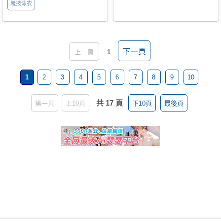
競技泳衣
下一頁
上一頁
1
1
2
3
4
5
6
7
8
9
10
共 17 頁
第一頁
上10頁
下10頁
最後頁