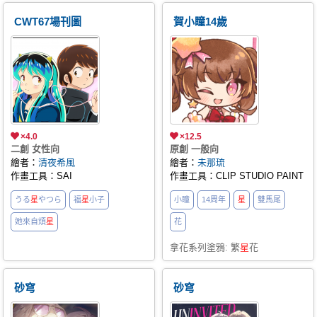
感謝委託!! ✦2025/9/23(二)～
CWT67場刊圖
賀小瞳14歲
2025/10/23(四) ✦LIFT
FOOD&DRINKS餐酒館(台北大安
區)
×4.0
×12.5
二創 女性向
原創 一般向
繪者：
清夜希風
繪者：
未那琉
作畫工具：SAI
作畫工具：CLIP STUDIO PAINT
うる
星
やつら
福
星
小子
小瞳
14周年
星
雙馬尾
她來自煩
星
花
拿花系列塗鴉: 繁
星
花
砂穹
砂穹