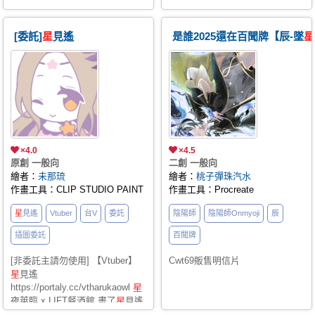
[委託]
星
見遙
是誰2025還在百聞牌【辰-墜
星
×4.0
×4.5
原創 一般向
二創 一般向
繪者：
未那琉
繪者：
桃子彈珠汽水
作畫工具：CLIP STUDIO PAINT
作畫工具：Procreate
星
見遙
Vtuber
台V
委託
陰陽師
陰陽師Onmyoji
辰
插圖委託
百聞牌
[非委託主請勿使用] 【Vtuber】
Cwt69販售明信片
星
見遙
https://portaly.cc/vtharukaowl
星
夜萊臨 x LIFT餐酒館 畫了
星
見遙
✕ 萊菈 聯名餐酒會的Q版周邊圖