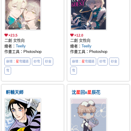
×23.5
×12.0
二創 女性向
二創 女性向
繪者：
Teelly
繪者：
Teelly
作畫工具：Photoshop
作畫工具：Photoshop
崩壞：
星
穹鐵道
砂穹
砂金
崩壞：
星
穹鐵道
砂穹
砂金
穹
穹
軒轅天師
沈
星
回x
星
辰花