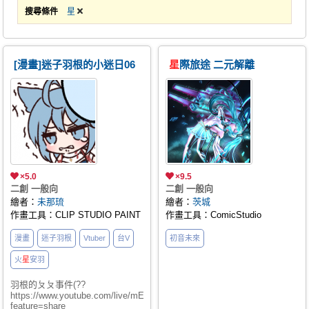
搜尋條件
星
[漫畫]迷子羽根的小迷日06
星
際旅途 二元解離
×5.0
×9.5
二創 一般向
二創 一般向
繪者：
未那琉
繪者：
茨城
作畫工具：CLIP STUDIO PAINT
作畫工具：ComicStudio
漫畫
迷子羽根
Vtuber
台V
初音未來
火
星
安羽
羽根的ㄆㄆ事件(??
https://www.youtube.com/live/mElqnWhK7e8?
feature=share