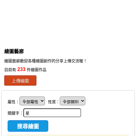
同人社團
工作委託
同人宣傳看板
繪圖藝廊
繪圖藝廊
交流中心
繪圖藝廊歡迎各種繪圖創作的分享上傳交流喔！
攤位轉讓區
233
目前有
件繪圖作品
會員功能選單
上傳繪圖
會員中心
註冊會員
屬性：
性質：
登入
關鍵字：