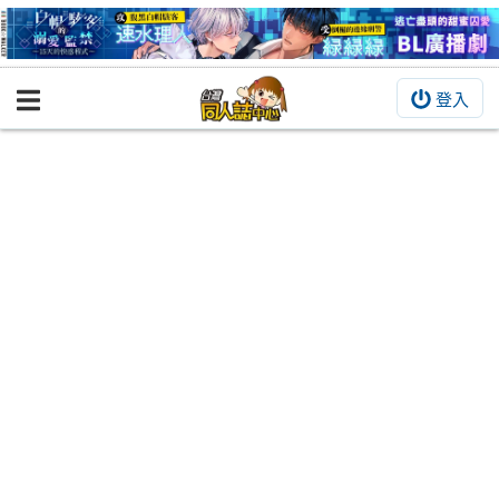
登入
BOOKY書集倉庫
同人作品
同人誌
同人周邊
同人數位作品
活動&消息
同人誌活動
最新消息
同人相關店家
宣傳&交流