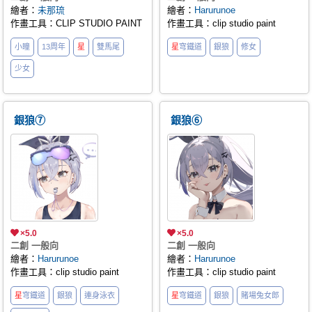
繪者：
未那琉
繪者：
Harurunoe
作畫工具：CLIP STUDIO PAINT
作畫工具：clip studio paint
小瞳
13周年
星
雙馬尾
星
穹鐵道
銀狼
修女
少女
銀狼⑦
銀狼⑥
×5.0
×5.0
二創 一般向
二創 一般向
繪者：
Harurunoe
繪者：
Harurunoe
作畫工具：clip studio paint
作畫工具：clip studio paint
星
穹鐵道
銀狼
連身泳衣
星
穹鐵道
銀狼
賭場兔女郎