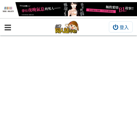
登入
BOOKY書集倉庫
同人作品
同人誌
同人周邊
同人數位作品
活動&消息
同人誌活動
最新消息
同人相關店家
宣傳&交流