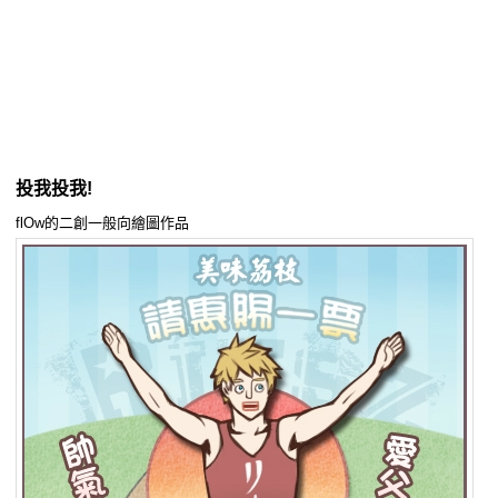
同人社團
工作委託
同人宣傳看板
繪圖藝廊
投我投我!
交流中心
flOw的二創一般向繪圖作品
攤位轉讓區
會員功能選單
會員中心
註冊會員
登入