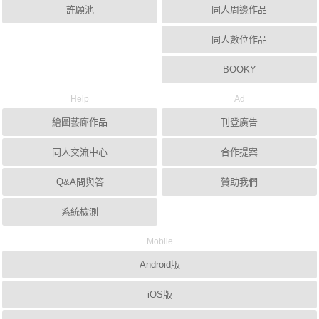
許願池
同人周邊作品
同人數位作品
BOOKY
Help
Ad
繪圖藝廊作品
刊登廣告
同人交流中心
合作提案
Q&A問與答
贊助我們
系統檢測
Mobile
Android版
iOS版