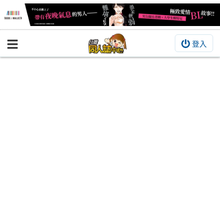
登入
BOOKY書集倉庫
同人作品
同人誌
同人周邊
同人數位作品
活動&消息
同人誌活動
最新消息
同人相關店家
宣傳&交流