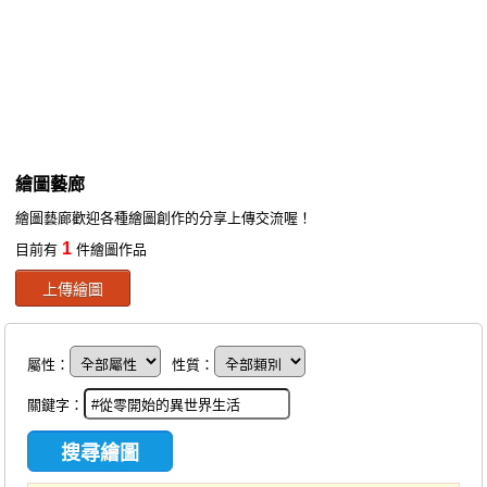
同人社團
工作委託
同人宣傳看板
繪圖藝廊
繪圖藝廊
交流中心
繪圖藝廊歡迎各種繪圖創作的分享上傳交流喔！
攤位轉讓區
1
目前有
件繪圖作品
會員功能選單
上傳繪圖
會員中心
註冊會員
屬性：
性質：
登入
關鍵字：