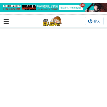
登入
BOOKY書集倉庫
同人作品
同人誌
同人周邊
同人數位作品
活動&消息
同人誌活動
最新消息
同人相關店家
宣傳&交流