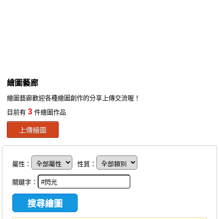
同人社團
工作委託
同人宣傳看板
繪圖藝廊
繪圖藝廊
交流中心
繪圖藝廊歡迎各種繪圖創作的分享上傳交流喔！
攤位轉讓區
3
目前有
件繪圖作品
會員功能選單
上傳繪圖
會員中心
註冊會員
屬性：
性質：
登入
關鍵字：