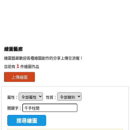
同人社團
工作委託
同人宣傳看板
繪圖藝廊
繪圖藝廊
交流中心
繪圖藝廊歡迎各種繪圖創作的分享上傳交流喔！
攤位轉讓區
1
目前有
件繪圖作品
會員功能選單
上傳繪圖
會員中心
註冊會員
屬性：
性質：
登入
關鍵字：