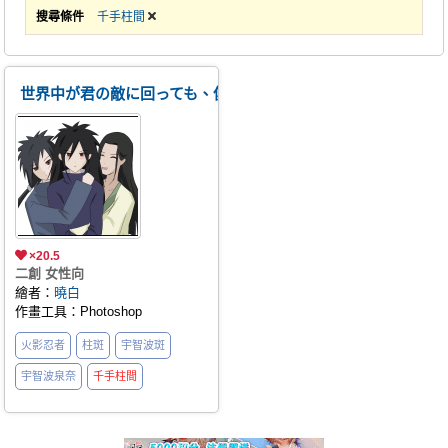
搜尋條件
千手柱間
世界中が君の敵に回っても、僕たちは君のそばにいる。
×20.5
二創 女性向
繪者：
曉白
作畫工具：Photoshop
火影忍者
柱斑
宇智波斑
宇智波泉奈
千手柱間