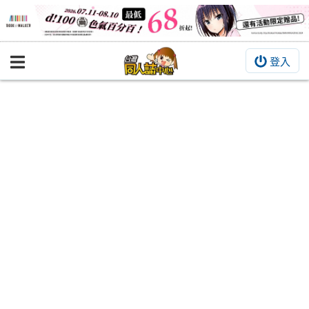
登入
BOOKY書集倉庫
同人作品
同人誌
同人周邊
同人數位作品
活動&消息
同人誌活動
最新消息
同人相關店家
宣傳&交流