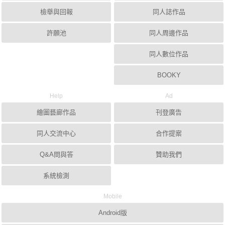
檢舉與回報
同人誌作品
許願池
同人周邊作品
同人數位作品
BOOKY
Help
Ad
繪圖藝廊作品
刊登廣告
同人交流中心
合作提案
Q&A問與答
贊助我們
系統檢測
Mobile
Android版